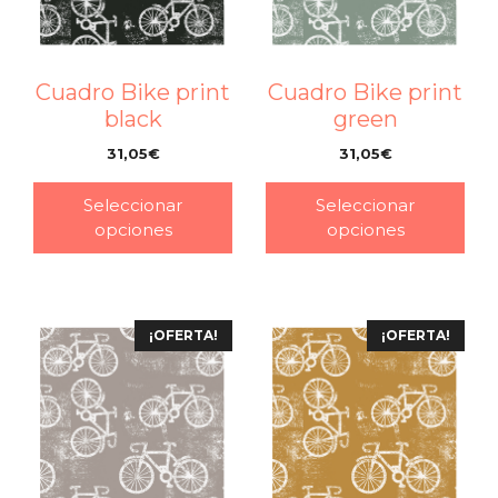
Cuadro Bike print
Cuadro Bike print
black
green
31,05
€
31,05
€
–
–
Seleccionar
Seleccionar
opciones
opciones
¡OFERTA!
¡OFERTA!