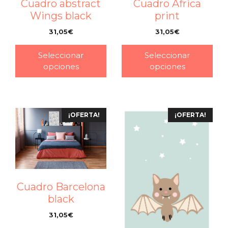
Cuadro abstract
Cuadro Africa
Wings black
print
31,05
€
31,05
€
–
–
Seleccionar
Seleccionar
opciones
opciones
¡OFERTA!
¡OFERTA!
Cuadro Barcelona
black
31,05
€
–