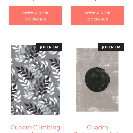
–
–
Seleccionar
Seleccionar
opciones
opciones
¡OFERTA!
¡OFERTA!
Cuadro Climbing
Cuadro