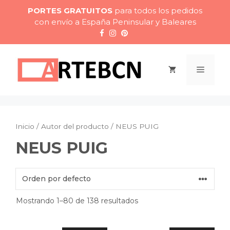
Saltar
PORTES GRATUITOS
para todos los pedidos
al
con envío a España Peninsular y Baleares
contenido
Menú
Inicio
/ Autor del producto / NEUS PUIG
NEUS PUIG
Mostrando 1–80 de 138 resultados