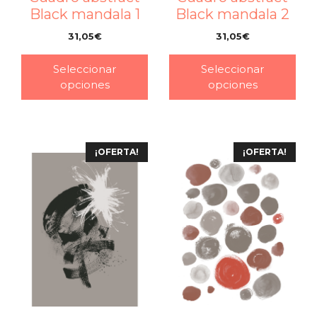
Black mandala 1
Black mandala 2
31,05
€
31,05
€
–
–
Seleccionar
Seleccionar
opciones
opciones
¡OFERTA!
¡OFERTA!