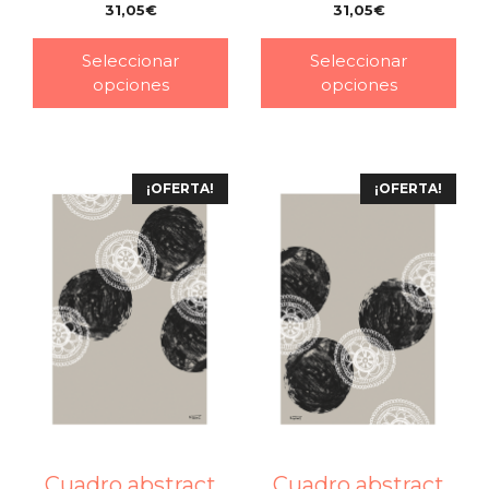
31,05
€
31,05
€
–
–
Seleccionar
Seleccionar
opciones
opciones
¡OFERTA!
¡OFERTA!
Cuadro abstract
Cuadro abstract