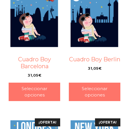
Cuadro Boy
Cuadro Boy Berlin
Barcelona
31,05
€
–
31,05
€
–
Seleccionar
Seleccionar
opciones
opciones
¡OFERTA!
¡OFERTA!