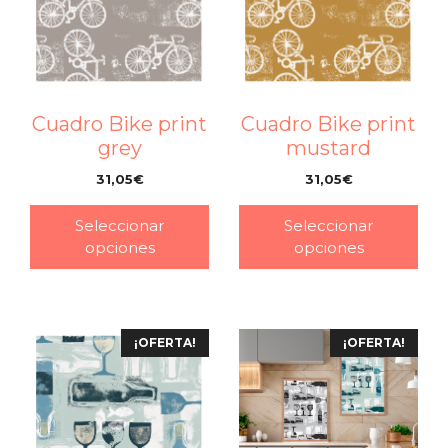
Cuadro Bike print
Cuadro Bike print
grey
mustard
31,05
€
31,05
€
–
–
Seleccionar
Seleccionar
opciones
opciones
¡OFERTA!
¡OFERTA!