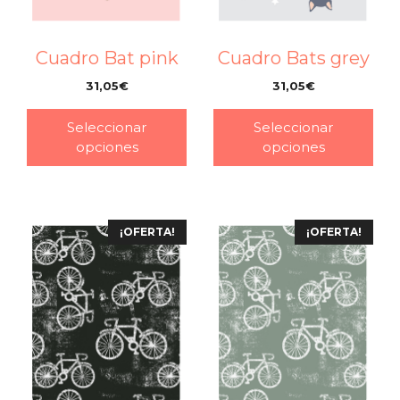
Cuadro Bat pink
Cuadro Bats grey
31,05
€
31,05
€
–
–
Seleccionar
Seleccionar
opciones
opciones
¡OFERTA!
¡OFERTA!