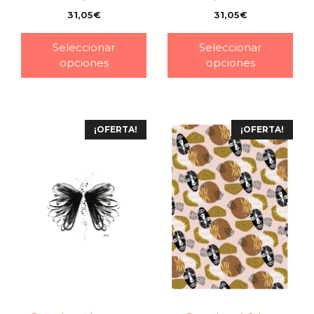
31,05
€
31,05
€
–
–
Seleccionar
Seleccionar
opciones
opciones
¡OFERTA!
¡OFERTA!