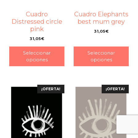
Cuadro
Cuadro Elephants
Distressed circle
best mum grey
pink
31,05
€
–
31,05
€
–
Seleccionar
Seleccionar
opciones
opciones
¡OFERTA!
¡OFERTA!