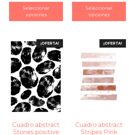
Seleccionar
Seleccionar
opciones
opciones
¡OFERTA!
¡OFERTA!
Cuadro abstract
Cuadro abstract
Stones positive
Stripes Pink