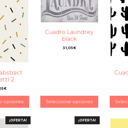
Cuadro Laundrey
black
31,05
€
–
abstract
Cuad
etti 2
05
€
–
ar opciones
Seleccionar opciones
Selec
¡OFERTA!
¡OFERTA!