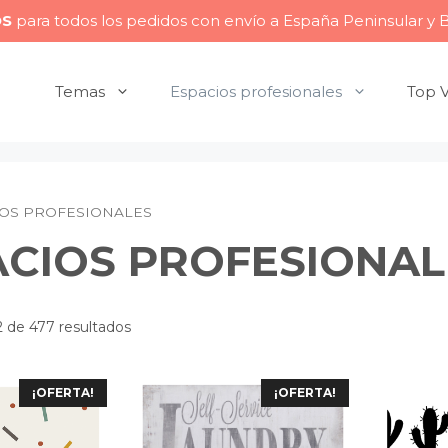
OS
para todos los pedidos con envío a España Peninsular y 
Temas
Espacios profesionales
Top 
IOS PROFESIONALES
ACIOS PROFESIONAL
 de 477 resultados
¡OFERTA!
¡OFERTA!