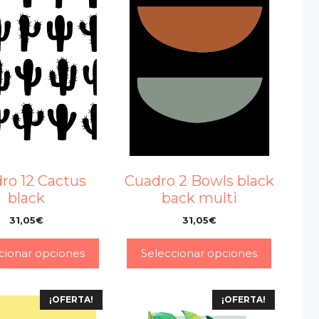
ro 12 Cactus
Cuadro 2 Bowls black
black
back multi
31,05
€
31,05
€
–
–
cionar opciones
Seleccionar opciones
¡OFERTA!
¡OFERTA!