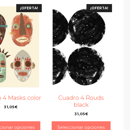
¡OFERTA!
¡OFERTA!
 4 Masks color
Cuadro 4 Rouds
black
31,05
€
–
31,05
€
–
cionar opciones
Seleccionar opciones