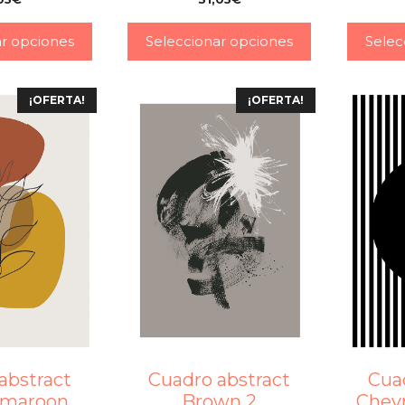
–
–
ar opciones
Seleccionar opciones
Selec
¡OFERTA!
¡OFERTA!
abstract
Cuadro abstract
Cua
 maroon
Brown 2
Chevr