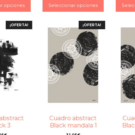
ar opciones
Seleccionar opciones
Selec
¡OFERTA!
¡OFERTA!
abstract
Cuadro abstract
Cua
ck 3
Black mandala 1
Blac
05
€
31,05
€