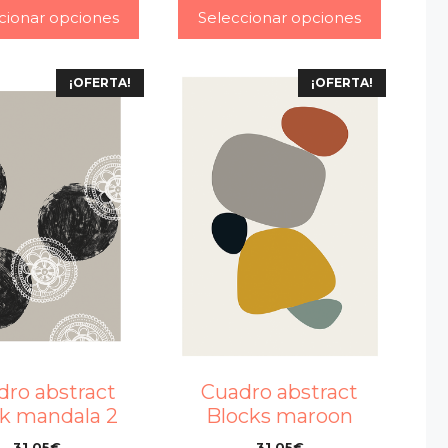
cionar opciones
Seleccionar opciones
¡OFERTA!
¡OFERTA!
dro abstract
Cuadro abstract
k mandala 2
Blocks maroon
31,05
€
31,05
€