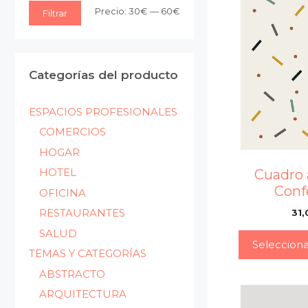
Precio
Precio
Precio:
30€
—
60€
Filtrar
mínimo
máximo
Categorías del producto
ESPACIOS PROFESIONALES
COMERCIOS
HOGAR
HOTEL
Cuadro 
Conf
OFICINA
RESTAURANTES
31,
SALUD
Seleccion
TEMAS Y CATEGORÍAS
ABSTRACTO
ARQUITECTURA