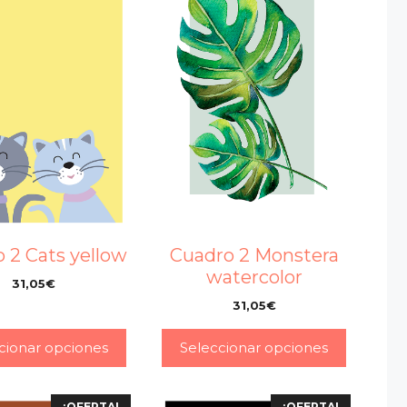
 2 Cats yellow
Cuadro 2 Monstera
watercolor
31,05
€
–
31,05
€
–
cionar opciones
Seleccionar opciones
¡OFERTA!
¡OFERTA!