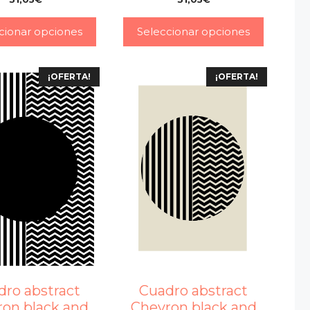
–
–
cionar opciones
Seleccionar opciones
¡OFERTA!
¡OFERTA!
dro abstract
Cuadro abstract
on black and
Chevron black and