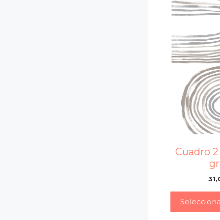
Cuadro 2
g
31,
Seleccion