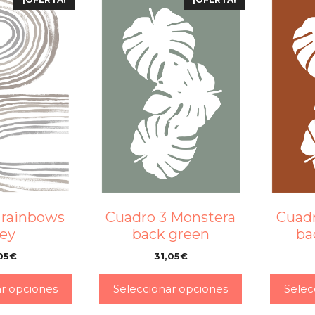
 rainbows
Cuadro 3 Monstera
Cuadr
rey
back green
ba
05
€
31,05
€
–
–
ar opciones
Seleccionar opciones
Selec