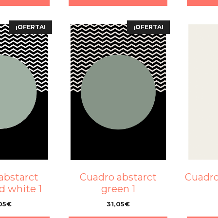
¡OFERTA!
¡OFERTA!
abstarct
Cuadro abstarct
Cuadro
d white 1
green 1
05
€
31,05
€
–
–