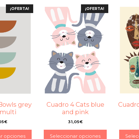
¡OFERTA!
¡OFERTA!
Bowls grey
Cuadro 4 Cats blue
Cuadro
 multi
and pink
05
€
31,05
€
–
–
ar opciones
Seleccionar opciones
Selec