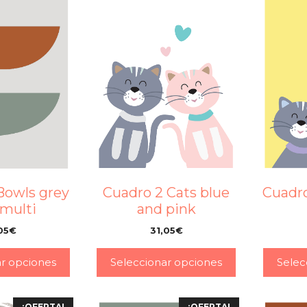
Bowls grey
Cuadro 2 Cats blue
Cuadro
 multi
and pink
05
€
31,05
€
–
–
ar opciones
Seleccionar opciones
Selec
¡OFERTA!
¡OFERTA!