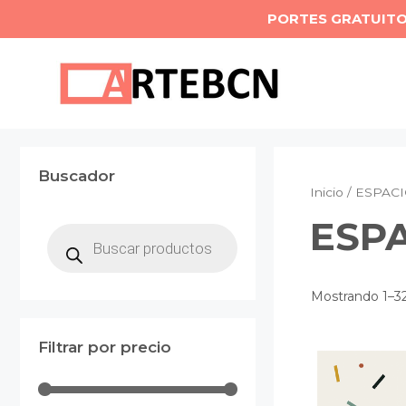
Saltar
PORTES GRATUIT
al
contenido
Buscador
Inicio
/ ESPAC
ESP
Búsqueda
de
productos
Mostrando 1–32
Filtrar por precio