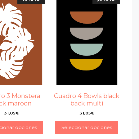
o 3 Monstera
Cuadro 4 Bowls black
ck maroon
back multi
31,05
€
31,05
€
–
–
cionar opciones
Seleccionar opciones