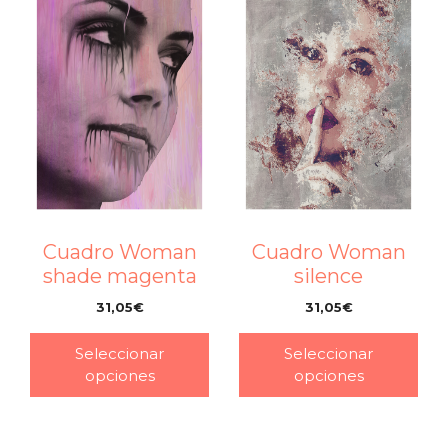
Cuadro Woman
Cuadro Woman
shade magenta
silence
31,05
€
31,05
€
–
–
Seleccionar
Seleccionar
opciones
opciones