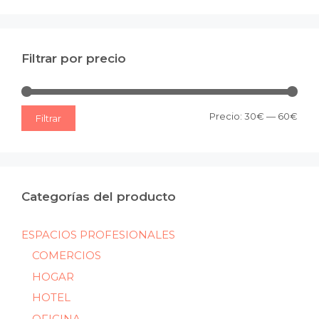
Filtrar por precio
Prec
Prec
Precio:
30€
—
60€
Filtrar
mín
máx
Categorías del producto
ESPACIOS PROFESIONALES
COMERCIOS
HOGAR
HOTEL
OFICINA