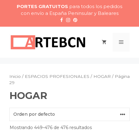
Saltar
PORTES GRATUITOS
para todos los pedidos
al
con envío a España Peninsular y Baleares
contenido
Menú
Inicio
/
ESPACIOS PROFESIONALES
/
HOGAR
/ Página
29
HOGAR
Mostrando 449–476 de 476 resultados