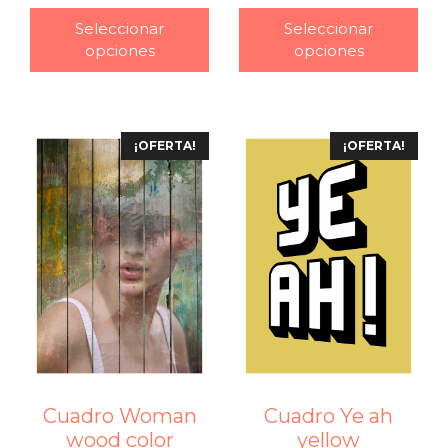
–
–
Seleccionar
Seleccionar
opciones
opciones
¡OFERTA!
¡OFERTA!
Cuadro Woman
Cuadro Ye ah
wood color
yellow