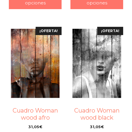
opciones
opciones
¡OFERTA!
¡OFERTA!
Cuadro Woman
Cuadro Woman
wood afro
wood black
31,05
€
31,05
€