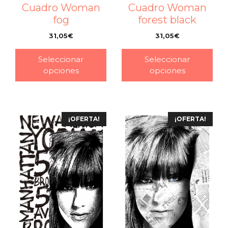
Cuadro Woman
Cuadro Woman
fog
forest black
31,05
€
31,05
€
–
–
Seleccionar
Seleccionar
opciones
opciones
¡OFERTA!
¡OFERTA!