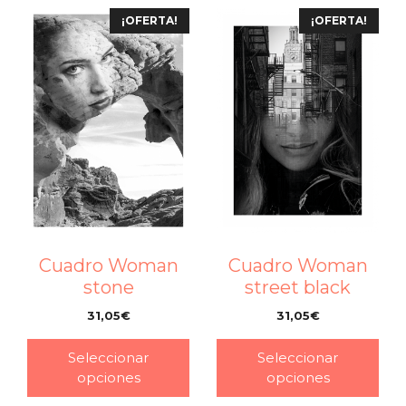
¡OFERTA!
¡OFERTA!
Cuadro Woman
Cuadro Woman
stone
street black
31,05
€
31,05
€
–
–
Seleccionar
Seleccionar
opciones
opciones