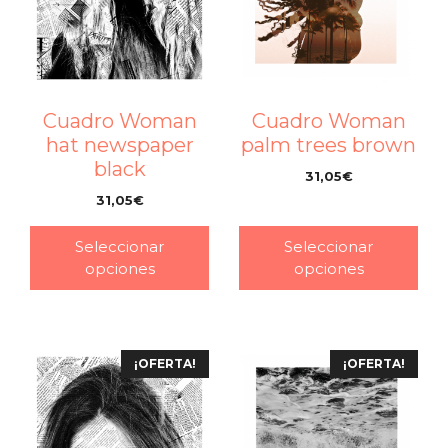
Cuadro Woman
Cuadro Woman
hat newspaper
palm trees brown
black
31,05
€
–
31,05
€
–
Seleccionar
Seleccionar
opciones
opciones
¡OFERTA!
¡OFERTA!