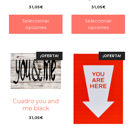
31,05
€
31,05
€
–
–
Seleccionar
Seleccionar
opciones
opciones
¡OFERTA!
¡OFERTA!
Cuadro you and
me black
31,05
€
–