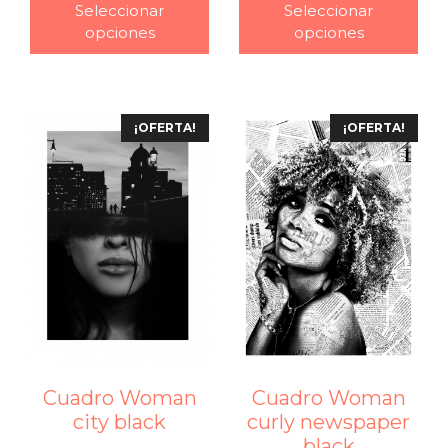
Seleccionar
Seleccionar
opciones
opciones
¡OFERTA!
¡OFERTA!
Cuadro Woman
Cuadro Woman
city black
curly newspaper
black