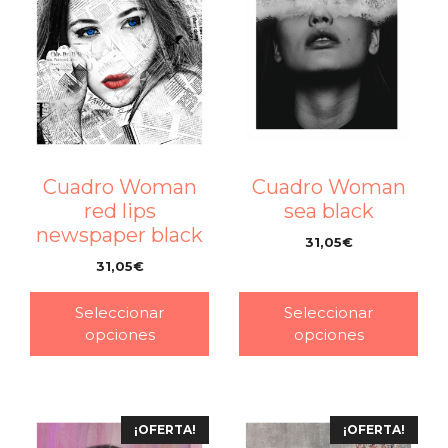
Cuadro Woman
Cuadro Woman
red lips
sea black
newspaper black
31,05
€
–
31,05
€
–
Seleccionar
Seleccionar
opciones
opciones
¡OFERTA!
¡OFERTA!