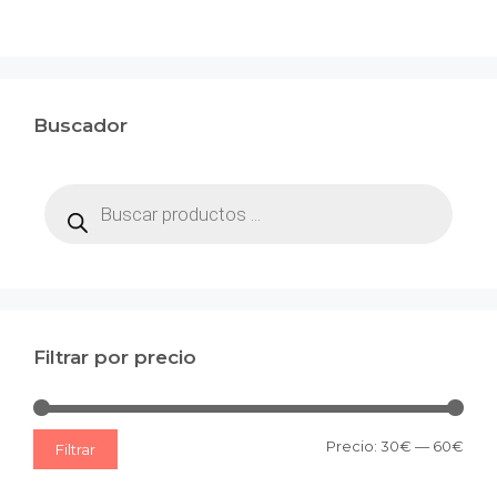
Buscador
Búsqueda
de
productos
Filtrar por precio
Prec
Prec
Precio:
30€
—
60€
Filtrar
mín
máx