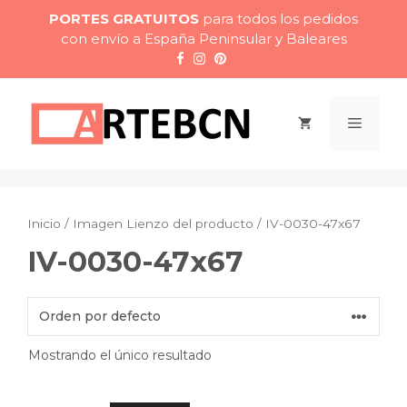
Saltar
PORTES GRATUITOS
para todos los pedidos
al
con envío a España Peninsular y Baleares
contenido
Menú
Inicio
/ Imagen Lienzo del producto / IV-0030-47x67
IV-0030-47x67
Mostrando el único resultado