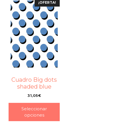
¡OFERTA!
Cuadro Big dots
shaded blue
31,05
€
–
Seleccionar
opciones