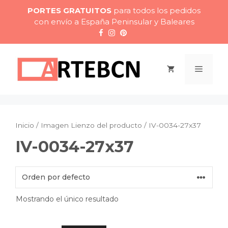
Saltar
PORTES GRATUITOS
para todos los pedidos
al
con envío a España Peninsular y Baleares
contenido
Menú
Inicio
/ Imagen Lienzo del producto / IV-0034-27x37
IV-0034-27x37
Mostrando el único resultado