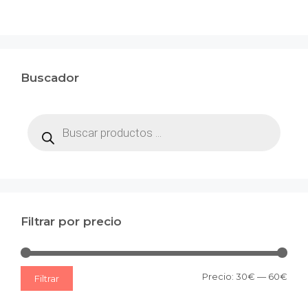
Buscador
Búsqueda
de
productos
Filtrar por precio
Prec
Prec
Precio:
30€
—
60€
Filtrar
mín
máx