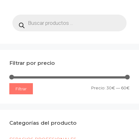
Búsqueda
de
productos
Filtrar por precio
Prec
Prec
Precio:
30€
—
60€
Filtrar
mín
máx
Categorías del producto