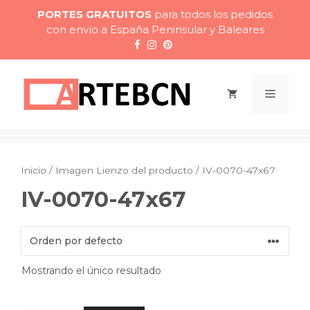
Saltar
PORTES GRATUITOS
para todos los pedidos
al
con envío a España Peninsular y Baleares
contenido
Menú
Inicio
/ Imagen Lienzo del producto / IV-0070-47x67
IV-0070-47x67
Mostrando el único resultado