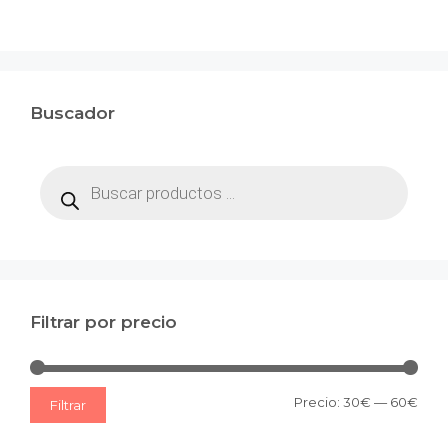
Buscador
Búsqueda
de
productos
Filtrar por precio
Prec
Prec
Precio:
30€
—
60€
Filtrar
mín
máx