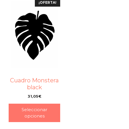
¡OFERTA!
Cuadro Monstera
black
31,05
€
–
Seleccionar
opciones