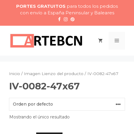
Saltar
PORTES GRATUITOS
para todos los pedidos
al
con envío a España Peninsular y Baleares
contenido
Menú
Inicio
/ Imagen Lienzo del producto / IV-0082-47x67
IV-0082-47x67
Mostrando el único resultado