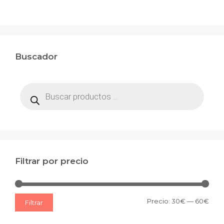
Buscador
Búsqueda
de
productos
Filtrar por precio
Prec
Prec
Precio:
30€
—
60€
Filtrar
mín
máx