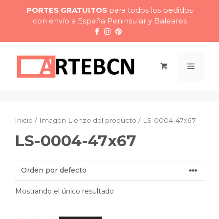
Saltar
PORTES GRATUITOS
para todos los pedidos
al
con envío a España Peninsular y Baleares
contenido
Menú
Inicio
/ Imagen Lienzo del producto / LS-0004-47x67
LS-0004-47x67
Mostrando el único resultado