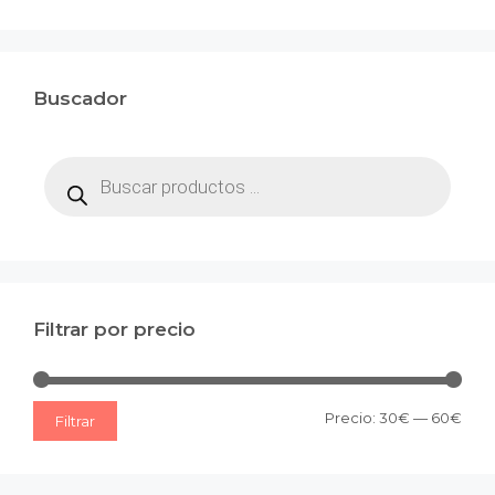
Buscador
Búsqueda
de
productos
Filtrar por precio
Prec
Prec
Precio:
30€
—
60€
Filtrar
mín
máx