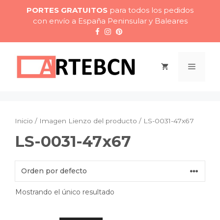
Saltar
PORTES GRATUITOS
para todos los pedidos
al
con envío a España Peninsular y Baleares
contenido
Menú
Inicio
/ Imagen Lienzo del producto / LS-0031-47x67
LS-0031-47x67
Mostrando el único resultado