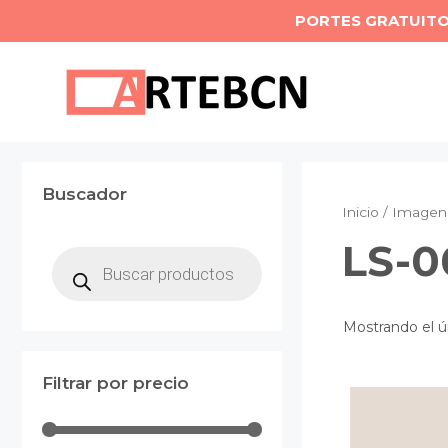
Saltar
PORTES GRATUIT
al
contenido
Buscador
Inicio
/ Imagen 
LS-0
Búsqueda
de
productos
Mostrando el ú
Filtrar por precio