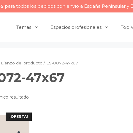
OS
para todos los pedidos con envío a España Peninsular y 
Temas
Espacios profesionales
Top 
Lienzo del producto / LS-0072-47x67
072-47x67
nico resultado
¡OFERTA!