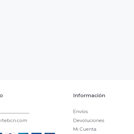
o
Información
____________
Envíos
artebcn.com
Devoluciones
Mi Cuenta