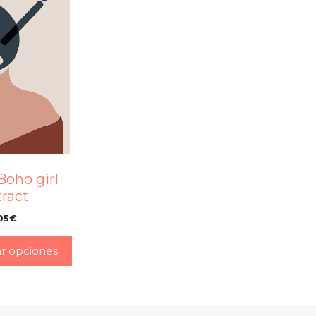
Boho girl
tract
05
€
–
ar opciones