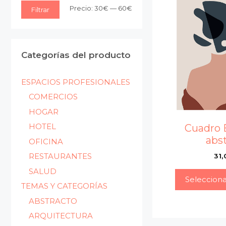
Precio
Precio
Precio:
30€
—
60€
Filtrar
mínimo
máximo
Categorías del producto
ESPACIOS PROFESIONALES
COMERCIOS
HOGAR
HOTEL
Cuadro 
abs
OFICINA
RESTAURANTES
31,
SALUD
Seleccion
TEMAS Y CATEGORÍAS
ABSTRACTO
ARQUITECTURA