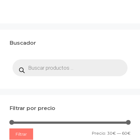
Buscador
Búsqueda
de
productos
Filtrar por precio
Prec
Prec
Precio:
30€
—
60€
Filtrar