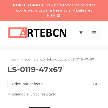
Saltar
PORTES GRATUITOS
para todos los pedidos
al
con envío a España Peninsular y Baleares
contenido
Menú
Inicio
/ Imagen Lienzo del producto / LS-0119-47x67
LS-0119-47x67
Mostrando el único resultado