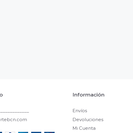
o
Información
____________
Envíos
artebcn.com
Devoluciones
Mi Cuenta