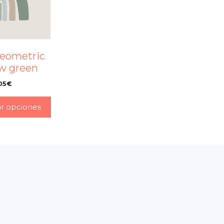
geometric
w green
05
€
–
ar opciones