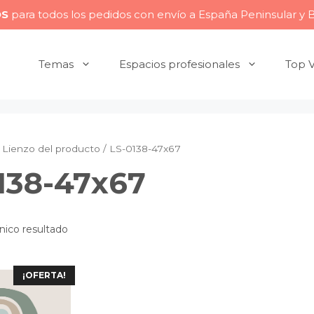
OS
para todos los pedidos con envío a España Peninsular y 
Temas
Espacios profesionales
Top 
Lienzo del producto / LS-0138-47x67
138-47x67
nico resultado
¡OFERTA!