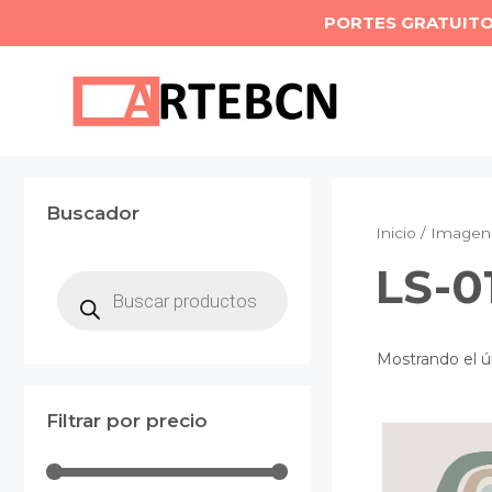
Saltar
PORTES GRATUIT
al
contenido
Buscador
Inicio
/ Imagen 
LS-0
Búsqueda
de
productos
Mostrando el ú
Filtrar por precio