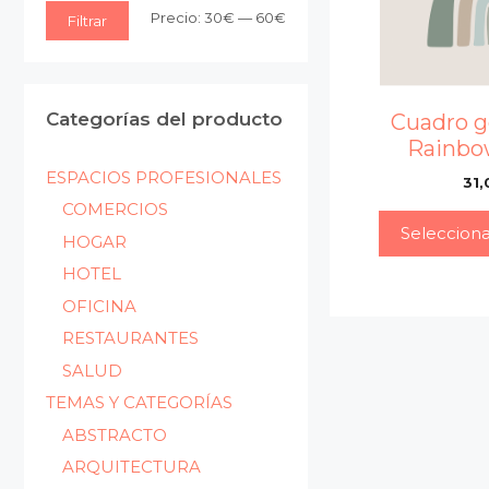
Precio
Precio
Precio:
30€
—
60€
Filtrar
mínimo
máximo
Categorías del producto
Cuadro 
Rainbo
ESPACIOS PROFESIONALES
31,
COMERCIOS
Seleccion
HOGAR
HOTEL
OFICINA
RESTAURANTES
SALUD
TEMAS Y CATEGORÍAS
ABSTRACTO
ARQUITECTURA