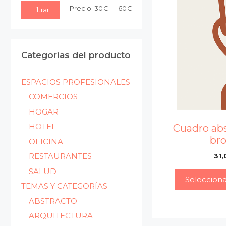
Precio
Precio
Precio:
30€
—
60€
Filtrar
mínimo
máximo
Categorías del producto
ESPACIOS PROFESIONALES
COMERCIOS
HOGAR
HOTEL
Cuadro ab
br
OFICINA
RESTAURANTES
31,
SALUD
Seleccion
TEMAS Y CATEGORÍAS
ABSTRACTO
ARQUITECTURA