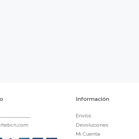
o
Información
____________
Envíos
artebcn.com
Devoluciones
Mi Cuenta