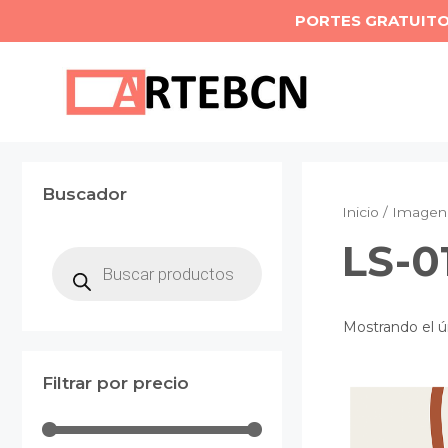
Saltar
PORTES GRATUIT
al
contenido
Buscador
Inicio
/ Imagen 
LS-0
Búsqueda
de
productos
Mostrando el ú
Filtrar por precio