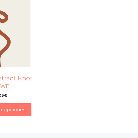
stract Knot
own
05
€
–
ar opciones