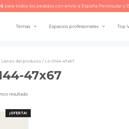
OS
para todos los pedidos con envío a España Peninsular y 
Temas
Espacios profesionales
Top 
Lienzo del producto / LS-0144-47x67
144-47x67
nico resultado
¡OFERTA!