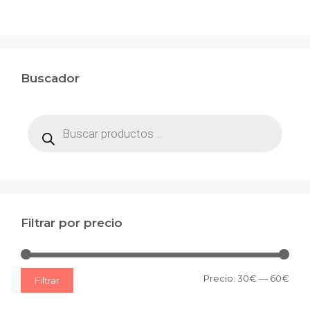
Buscador
Búsqueda
de
productos
Filtrar por precio
Prec
Prec
Precio:
30€
—
60€
Filtrar
mín
máx