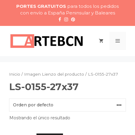
Saltar
PORTES GRATUITOS
para todos los pedidos
al
con envío a España Peninsular y Baleares
contenido
Menú
Inicio
/ Imagen Lienzo del producto / LS-0155-27x37
LS-0155-27x37
Mostrando el único resultado