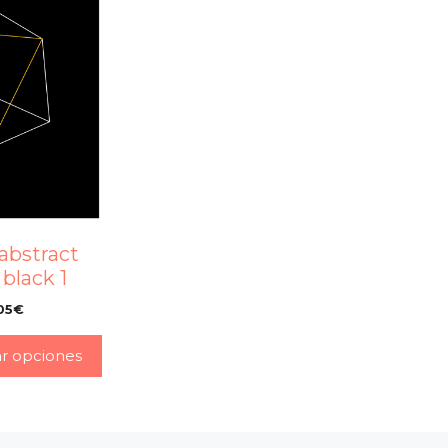
abstract
 black 1
05
€
–
ar opciones