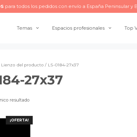
OS
para todos los pedidos con envío a España Peninsular y 
Temas
Espacios profesionales
Top 
Lienzo del producto / LS-0184-27x37
184-27x37
nico resultado
¡OFERTA!