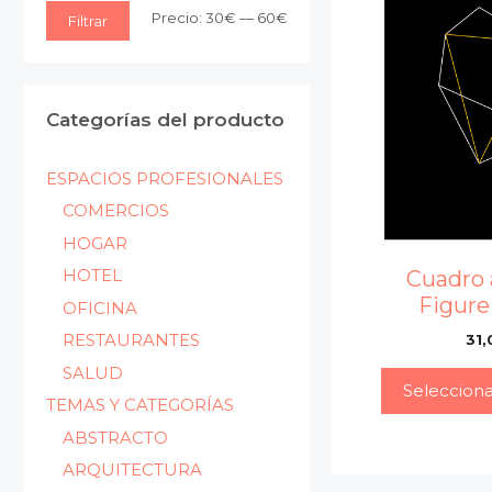
Precio
Precio
Precio:
30€
—
60€
Filtrar
mínimo
máximo
Categorías del producto
ESPACIOS PROFESIONALES
COMERCIOS
HOGAR
HOTEL
Cuadro 
Figure
OFICINA
RESTAURANTES
31,
SALUD
Seleccion
TEMAS Y CATEGORÍAS
ABSTRACTO
ARQUITECTURA