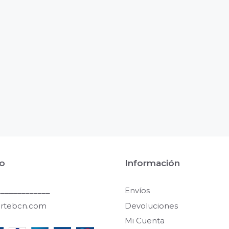
o
Información
____________
Envíos
artebcn.com
Devoluciones
Mi Cuenta