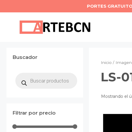
Saltar
PORTES GRATUIT
al
contenido
Buscador
Inicio
/ Imagen 
LS-0
Búsqueda
de
productos
Mostrando el ú
Filtrar por precio