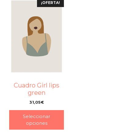
¡OFERTA!
Cuadro Girl lips
green
31,05
€
–
Seleccionar
opciones