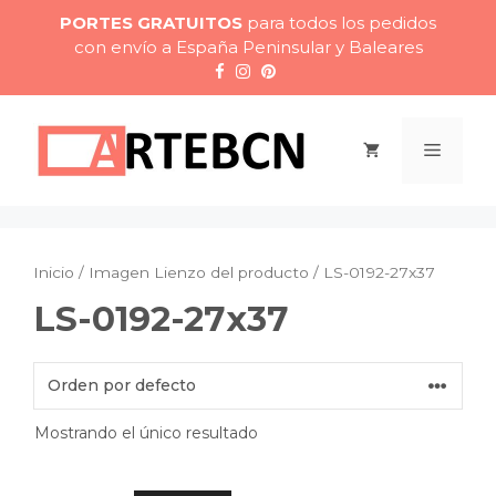
Saltar
PORTES GRATUITOS
para todos los pedidos
al
con envío a España Peninsular y Baleares
contenido
Menú
Inicio
/ Imagen Lienzo del producto / LS-0192-27x37
LS-0192-27x37
Mostrando el único resultado