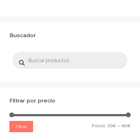
Buscador
Búsqueda
de
productos
Filtrar por precio
Prec
Prec
Precio:
30€
—
60€
Filtrar
mín
máx