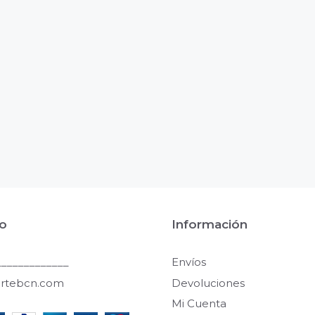
o
Información
____________
Envíos
artebcn.com
Devoluciones
Mi Cuenta