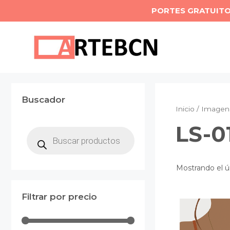
Saltar
PORTES GRATUIT
al
contenido
Buscador
Inicio
/ Imagen 
LS-0
Búsqueda
de
productos
Mostrando el ú
Filtrar por precio