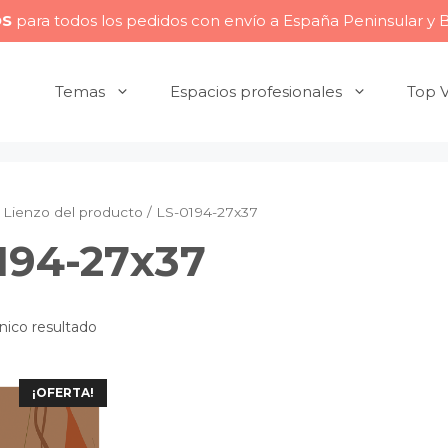
OS
para todos los pedidos con envío a España Peninsular y 
Temas
Espacios profesionales
Top 
Lienzo del producto / LS-0194-27x37
194-27x37
nico resultado
¡OFERTA!