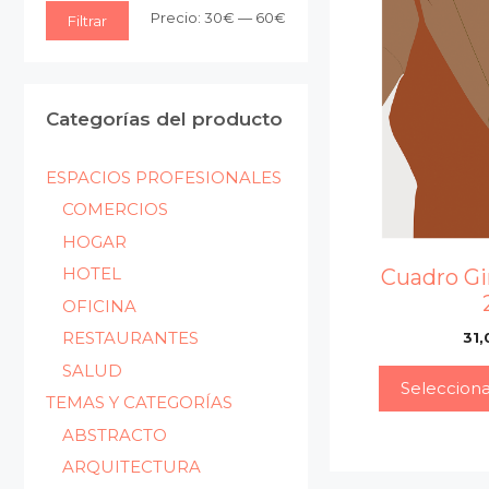
Precio
Precio
Precio:
30€
—
60€
Filtrar
mínimo
máximo
Categorías del producto
ESPACIOS PROFESIONALES
COMERCIOS
HOGAR
HOTEL
Cuadro Gi
OFICINA
RESTAURANTES
31,
SALUD
Seleccion
TEMAS Y CATEGORÍAS
ABSTRACTO
ARQUITECTURA