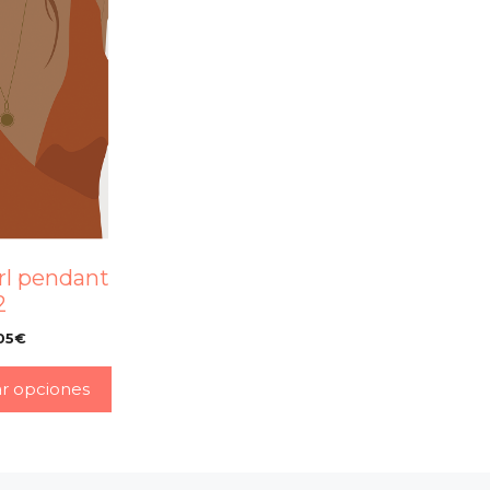
rl pendant
2
05
€
–
ar opciones