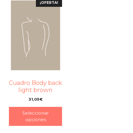
¡OFERTA!
Cuadro Body back
light brown
31,05
€
–
Seleccionar
opciones