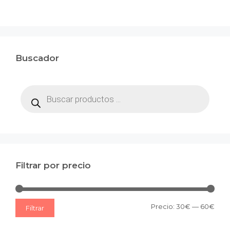
Buscador
Búsqueda
de
productos
Filtrar por precio
Prec
Prec
Precio:
30€
—
60€
Filtrar
mín
máx