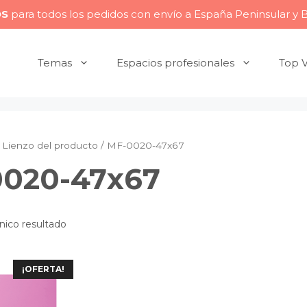
OS
para todos los pedidos con envío a España Peninsular y 
Temas
Espacios profesionales
Top 
 Lienzo del producto / MF-0020-47x67
020-47x67
nico resultado
¡OFERTA!