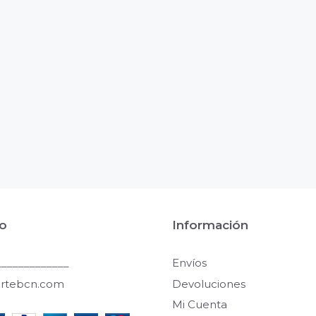
o
Información
____________
Envíos
artebcn.com
Devoluciones
Mi Cuenta