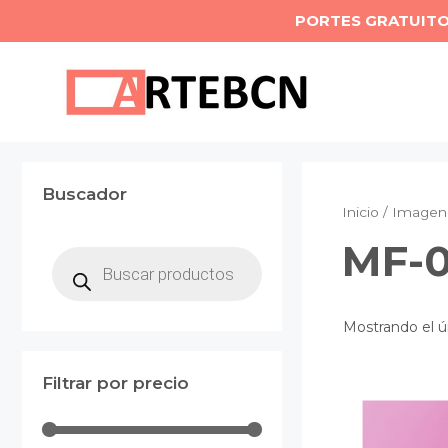
Saltar
PORTES GRATUIT
al
contenido
Buscador
Inicio
/ Imagen
MF-0
Búsqueda
de
productos
Mostrando el ú
Filtrar por precio