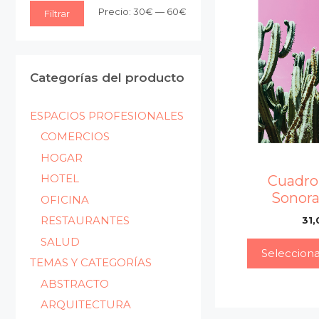
Precio
Precio
Precio:
30€
—
60€
Filtrar
mínimo
máximo
Categorías del producto
ESPACIOS PROFESIONALES
COMERCIOS
HOGAR
HOTEL
Cuadro
Sonora
OFICINA
RESTAURANTES
31,
SALUD
Seleccion
TEMAS Y CATEGORÍAS
ABSTRACTO
ARQUITECTURA