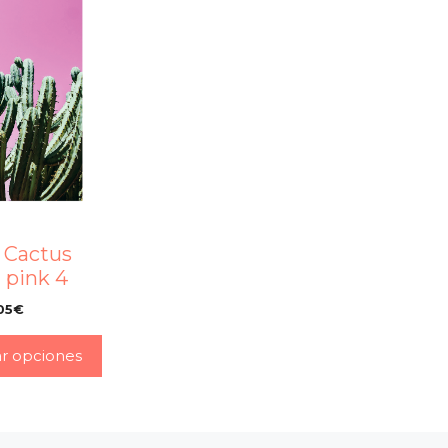
 Cactus
 pink 4
05
€
–
ar opciones