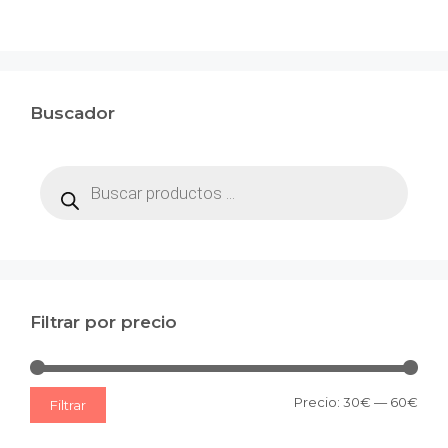
Buscador
Búsqueda
de
productos
Filtrar por precio
Prec
Prec
Precio:
30€
—
60€
Filtrar
mín
máx