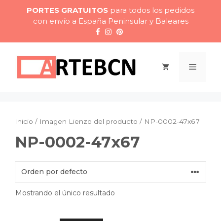
Saltar
PORTES GRATUITOS
para todos los pedidos
al
con envío a España Peninsular y Baleares
contenido
Menú
Inicio
/ Imagen Lienzo del producto / NP-0002-47x67
NP-0002-47x67
Mostrando el único resultado