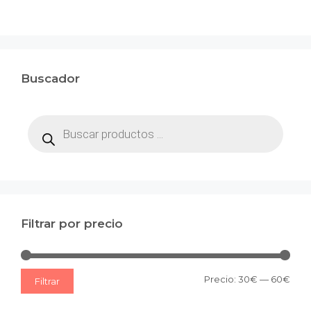
Buscador
Búsqueda
de
productos
Filtrar por precio
Prec
Prec
Precio:
30€
—
60€
Filtrar
mín
máx