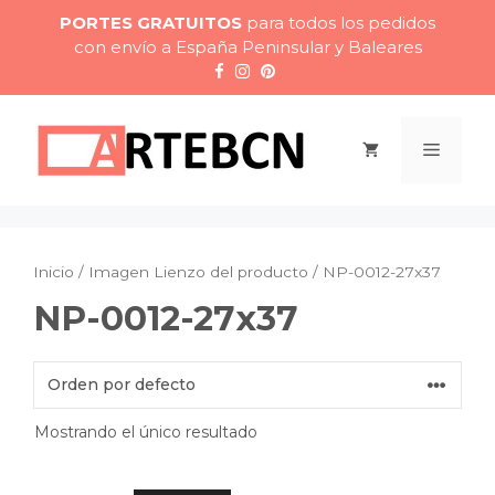
Saltar
PORTES GRATUITOS
para todos los pedidos
al
con envío a España Peninsular y Baleares
contenido
Menú
Inicio
/ Imagen Lienzo del producto / NP-0012-27x37
NP-0012-27x37
Mostrando el único resultado