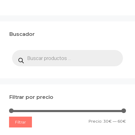
Buscador
Búsqueda
de
productos
Filtrar por precio
Prec
Prec
Precio:
30€
—
60€
Filtrar
mín
máx