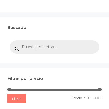
Buscador
Búsqueda
de
productos
Filtrar por precio
Prec
Prec
Precio:
30€
—
60€
Filtrar
mín
máx