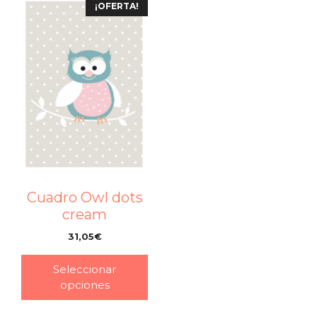
¡OFERTA!
Cuadro Owl dots
cream
31,05
€
–
Seleccionar
opciones