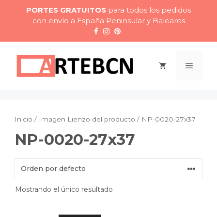
Saltar
PORTES GRATUITOS
para todos los pedidos
al
con envío a España Peninsular y Baleares
contenido
Menú
Inicio
/ Imagen Lienzo del producto / NP-0020-27x37
NP-0020-27x37
Mostrando el único resultado