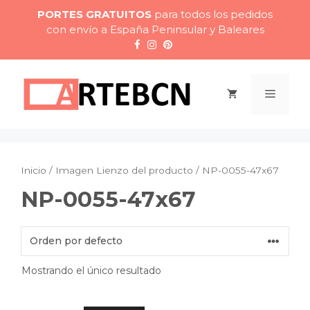
Saltar
PORTES GRATUITOS
para todos los pedidos
al
con envío a España Peninsular y Baleares
contenido
Menú
Inicio
/ Imagen Lienzo del producto / NP-0055-47x67
NP-0055-47x67
Mostrando el único resultado