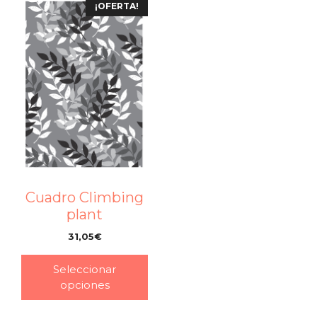
¡OFERTA!
Cuadro Climbing
plant
31,05
€
–
Seleccionar
opciones