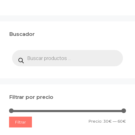
Buscador
Búsqueda
de
productos
Filtrar por precio
Prec
Prec
Precio:
30€
—
60€
Filtrar
mín
máx