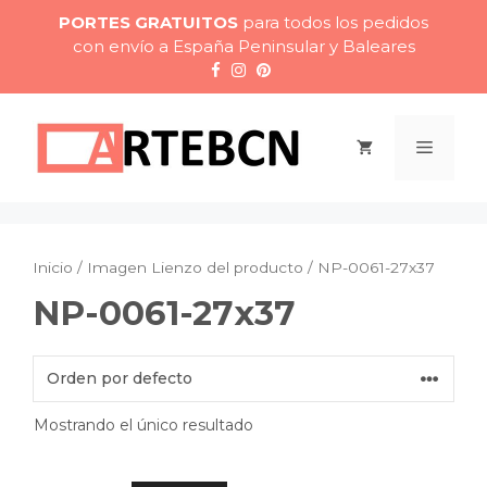
Saltar
PORTES GRATUITOS
para todos los pedidos
al
con envío a España Peninsular y Baleares
contenido
Menú
Inicio
/ Imagen Lienzo del producto / NP-0061-27x37
NP-0061-27x37
Mostrando el único resultado