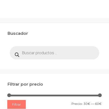
Buscador
Búsqueda
de
productos
Filtrar por precio
Prec
Prec
Precio:
30€
—
60€
Filtrar