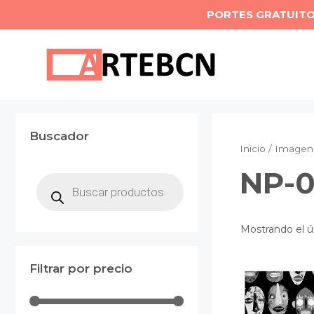
Saltar
PORTES GRATUIT
al
contenido
Buscador
Inicio
/ Imagen 
NP-0
Búsqueda
de
productos
Mostrando el ú
Filtrar por precio