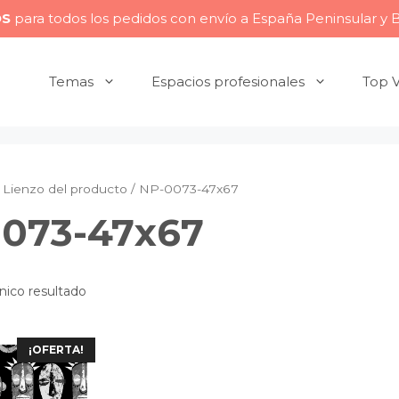
OS
para todos los pedidos con envío a España Peninsular y 
Temas
Espacios profesionales
Top 
Lienzo del producto / NP-0073-47x67
073-47x67
nico resultado
¡OFERTA!