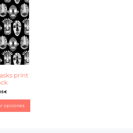
asks print
ack
05
€
–
ar opciones