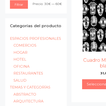
Precio
Precio
Precio:
30€
—
60€
Filtrar
mínimo
máximo
Categorías del producto
ESPACIOS PROFESIONALES
COMERCIOS
HOGAR
HOTEL
Cuadro M
bl
OFICINA
RESTAURANTES
31,
SALUD
Seleccion
TEMAS Y CATEGORÍAS
ABSTRACTO
ARQUITECTURA