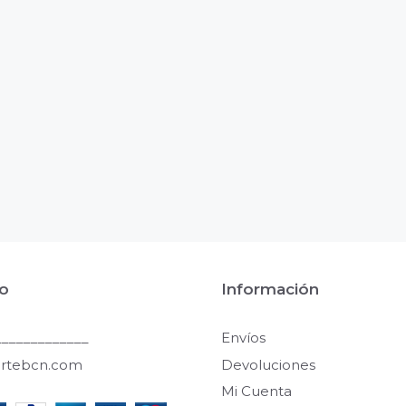
o
Información
____________
Envíos
artebcn.com
Devoluciones
Mi Cuenta