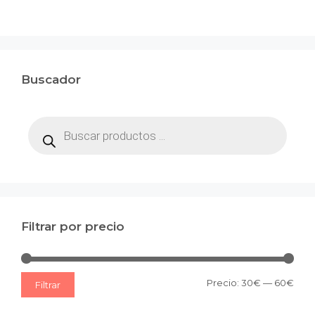
Buscador
Búsqueda
de
productos
Filtrar por precio
Prec
Prec
Precio:
30€
—
60€
Filtrar
mín
máx