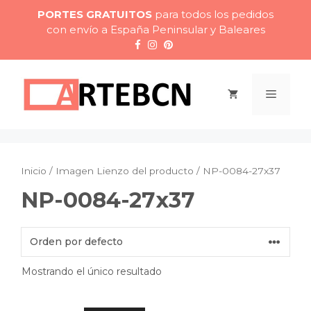
Saltar
PORTES GRATUITOS
para todos los pedidos
al
con envío a España Peninsular y Baleares
contenido
Menú
Inicio
/ Imagen Lienzo del producto / NP-0084-27x37
NP-0084-27x37
Mostrando el único resultado