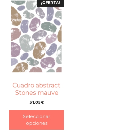
¡OFERTA!
Cuadro abstract
Stones mauve
31,05
€
–
Seleccionar
opciones