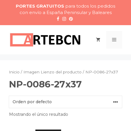
Saltar
PORTES GRATUITOS
para todos los pedidos
al
con envío a España Peninsular y Baleares
contenido
Menú
Inicio
/ Imagen Lienzo del producto / NP-0086-27x37
NP-0086-27x37
Mostrando el único resultado