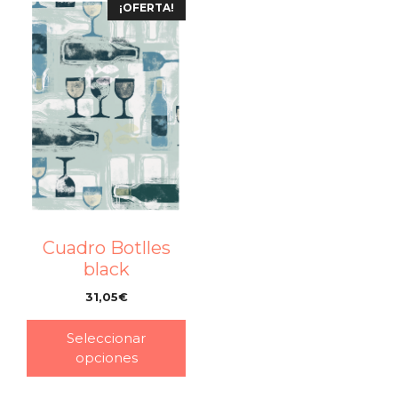
¡OFERTA!
Cuadro Botlles
black
31,05
€
–
Seleccionar
opciones