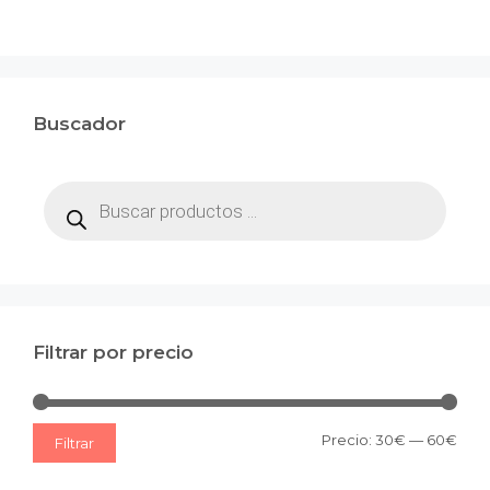
Buscador
Búsqueda
de
productos
Filtrar por precio
Prec
Prec
Precio:
30€
—
60€
Filtrar
mín
máx