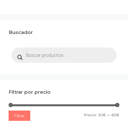
Buscador
Búsqueda
de
productos
Filtrar por precio
Prec
Prec
Precio:
30€
—
60€
Filtrar
mín
máx