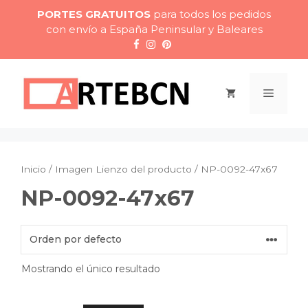
Saltar
PORTES GRATUITOS
para todos los pedidos
al
con envío a España Peninsular y Baleares
contenido
Menú
Inicio
/ Imagen Lienzo del producto / NP-0092-47x67
NP-0092-47x67
Mostrando el único resultado