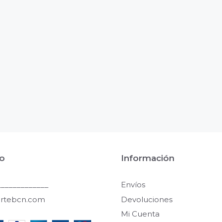
o
Información
____________
Envíos
artebcn.com
Devoluciones
Mi Cuenta