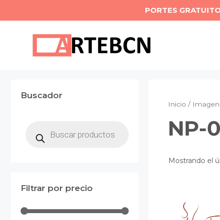
Saltar
PORTES GRATUIT
al
contenido
Buscador
Inicio
/ Imagen 
NP-0
Búsqueda
de
productos
Mostrando el ú
Filtrar por precio