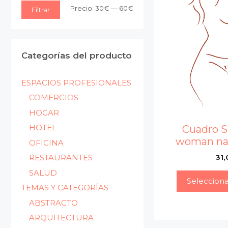
Precio
Precio
Precio:
30€
—
60€
Filtrar
mínimo
máximo
Categorías del producto
ESPACIOS PROFESIONALES
COMERCIOS
HOGAR
HOTEL
Cuadro S
woman na
OFICINA
RESTAURANTES
31,
SALUD
Seleccion
TEMAS Y CATEGORÍAS
ABSTRACTO
ARQUITECTURA