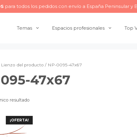
OS
para todos los pedidos con envío a España Peninsular y 
Temas
Espacios profesionales
Top 
Lienzo del producto / NP-0095-47x67
095-47x67
nico resultado
¡OFERTA!