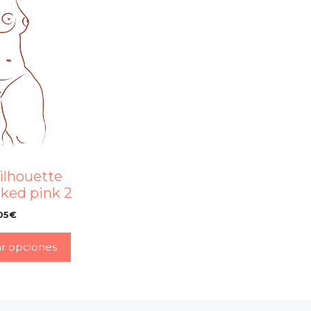
ilhouette
ked pink 2
05
€
–
ar opciones