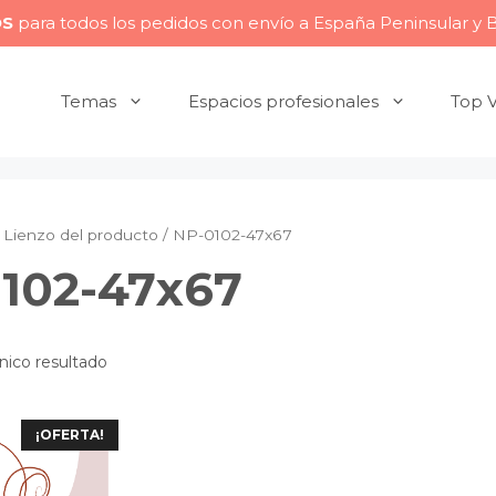
OS
para todos los pedidos con envío a España Peninsular y 
Temas
Espacios profesionales
Top 
Lienzo del producto / NP-0102-47x67
102-47x67
nico resultado
¡OFERTA!