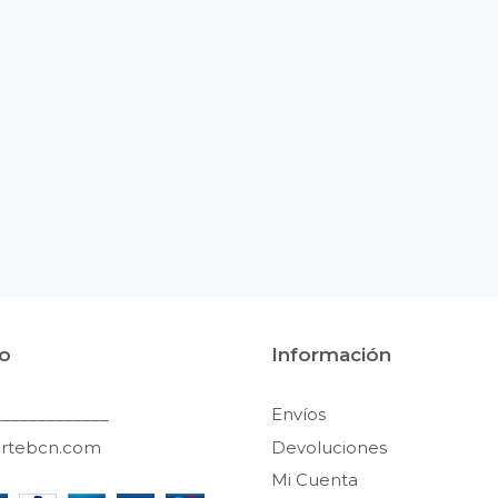
o
Información
____________
Envíos
artebcn.com
Devoluciones
Mi Cuenta