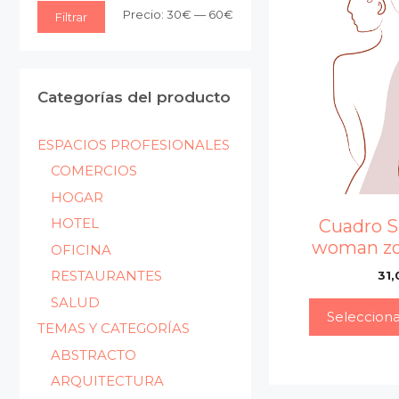
Precio
Precio
Precio:
30€
—
60€
Filtrar
mínimo
máximo
Categorías del producto
ESPACIOS PROFESIONALES
COMERCIOS
HOGAR
HOTEL
Cuadro S
woman zo
OFICINA
RESTAURANTES
31,
SALUD
Seleccion
TEMAS Y CATEGORÍAS
ABSTRACTO
ARQUITECTURA