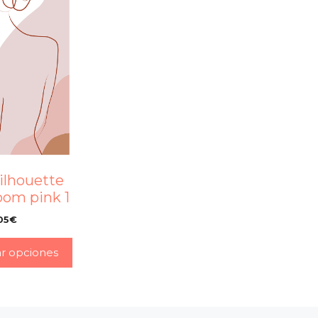
ilhouette
om pink 1
05
€
–
ar opciones