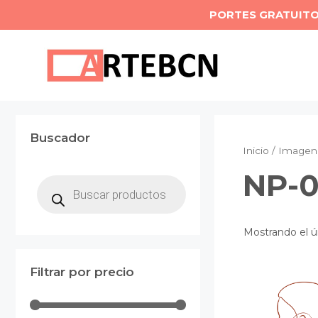
Saltar
PORTES GRATUIT
al
contenido
Buscador
Inicio
/ Imagen 
NP-0
Búsqueda
de
productos
Mostrando el ú
Filtrar por precio