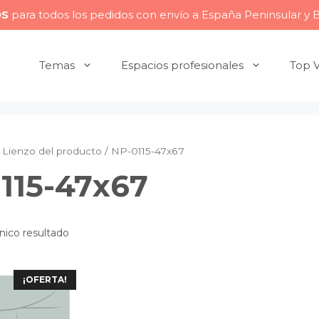
OS
para todos los pedidos con envío a España Peninsular y 
Temas
Espacios profesionales
Top 
Lienzo del producto / NP-0115-47x67
115-47x67
nico resultado
¡OFERTA!