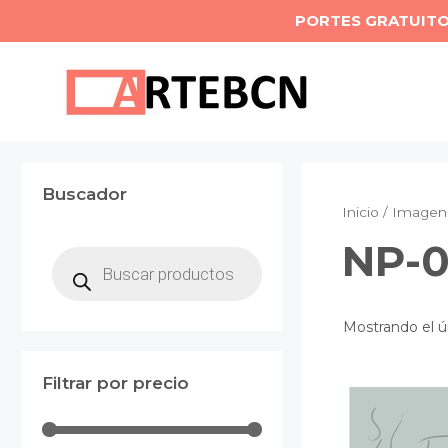
Saltar
PORTES GRATUIT
al
contenido
Buscador
Inicio
/ Imagen 
NP-0
Búsqueda
de
productos
Mostrando el ú
Filtrar por precio