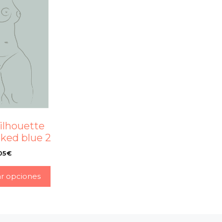
ilhouette
ked blue 2
05
€
–
ar opciones