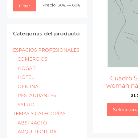
Precio
Precio
Precio:
30€
—
60€
Filtrar
mínimo
máximo
Categorías del producto
ESPACIOS PROFESIONALES
COMERCIOS
HOGAR
HOTEL
Cuadro S
woman na
OFICINA
RESTAURANTES
31,
SALUD
Seleccion
TEMAS Y CATEGORÍAS
ABSTRACTO
ARQUITECTURA