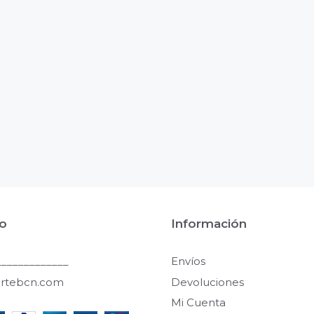
o
Información
____________
Envíos
artebcn.com
Devoluciones
Mi Cuenta