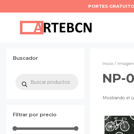
Saltar
PORTES GRATUIT
al
contenido
Buscador
Inicio
/ Imagen 
NP-0
Búsqueda
de
productos
Mostrando el ú
Filtrar por precio