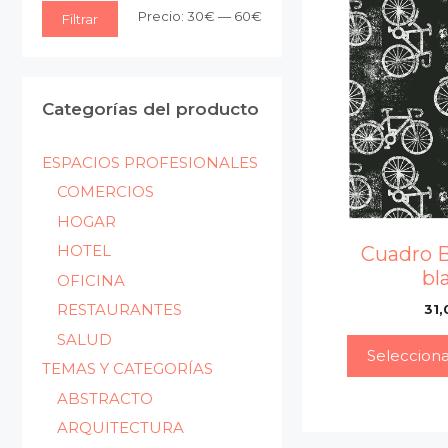
Precio
Precio
Precio:
30€
—
60€
Filtrar
mínimo
máximo
Categorías del producto
ESPACIOS PROFESIONALES
COMERCIOS
HOGAR
HOTEL
Cuadro B
bl
OFICINA
RESTAURANTES
31,
SALUD
Seleccion
TEMAS Y CATEGORÍAS
ABSTRACTO
ARQUITECTURA