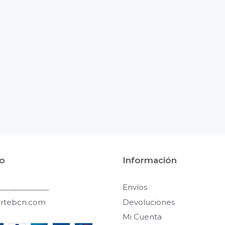
o
Información
____________
Envíos
artebcn.com
Devoluciones
Mi Cuenta