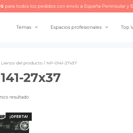
OS
para todos los pedidos con envío a España Peninsular y 
Temas
Espacios profesionales
Top 
Lienzo del producto / NP-0141-27x37
141-27x37
nico resultado
¡OFERTA!