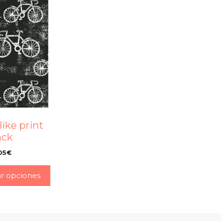
ike print
ack
05
€
–
ar opciones