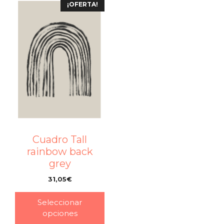
¡OFERTA!
Cuadro Tall
rainbow back
grey
31,05
€
–
Seleccionar
opciones