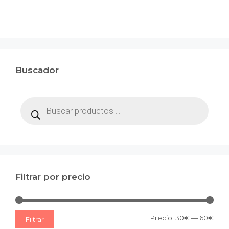
Buscador
Búsqueda
de
productos
Filtrar por precio
Prec
Prec
Precio:
30€
—
60€
Filtrar