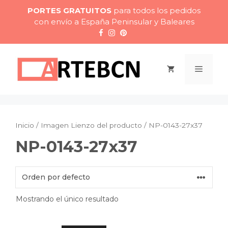
Saltar
PORTES GRATUITOS
para todos los pedidos
al
con envío a España Peninsular y Baleares
contenido
Menú
Inicio
/ Imagen Lienzo del producto / NP-0143-27x37
NP-0143-27x37
Mostrando el único resultado