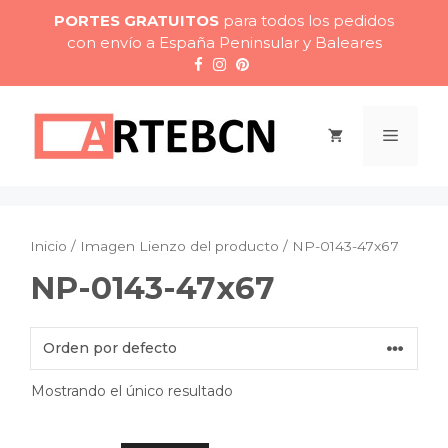
Saltar
PORTES GRATUITOS
para todos los pedidos
al
con envío a España Peninsular y Baleares
contenido
Menú
Inicio
/ Imagen Lienzo del producto / NP-0143-47x67
NP-0143-47x67
Mostrando el único resultado