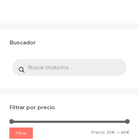
Buscador
Búsqueda
de
productos
Filtrar por precio
Prec
Prec
Precio:
30€
—
60€
Filtrar