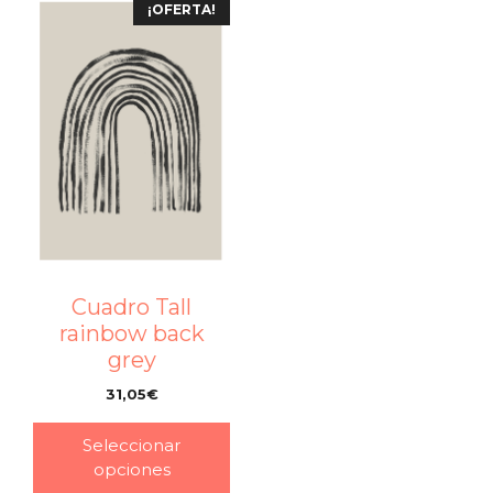
¡OFERTA!
Cuadro Tall
rainbow back
grey
31,05
€
–
Seleccionar
opciones