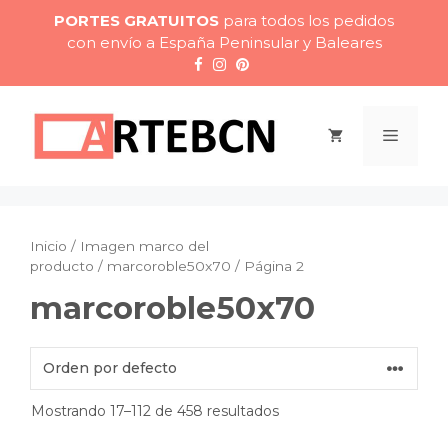
Saltar
PORTES GRATUITOS
para todos los pedidos
al
con envío a España Peninsular y Baleares
contenido
Menú
Inicio
/ Imagen marco del
producto /
marcoroble50x70
/ Página 2
marcoroble50x70
Mostrando 17–112 de 458 resultados