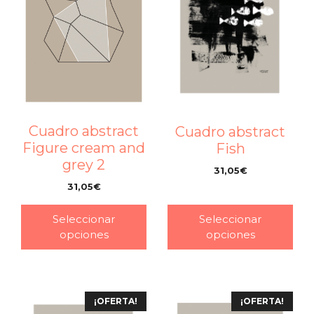
Cuadro abstract
Cuadro abstract
Figure cream and
Fish
grey 2
31,05
€
–
31,05
€
–
Seleccionar
Seleccionar
opciones
opciones
¡OFERTA!
¡OFERTA!