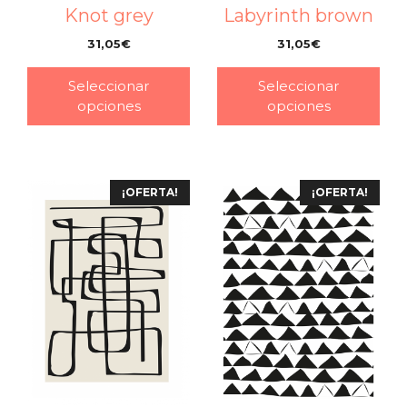
Knot grey
Labyrinth brown
31,05
€
31,05
€
–
–
Seleccionar
Seleccionar
opciones
opciones
¡OFERTA!
¡OFERTA!