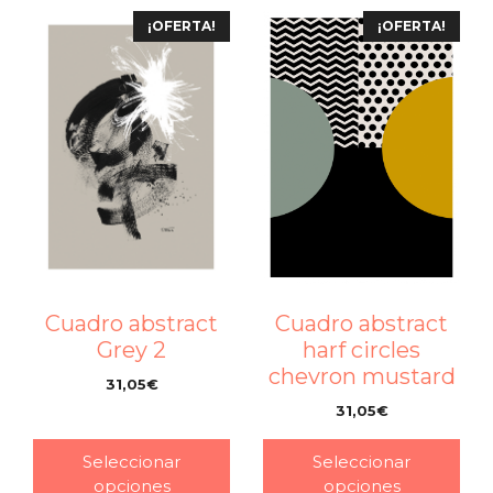
¡OFERTA!
¡OFERTA!
Cuadro abstract
Cuadro abstract
harf circles
Grey 2
chevron mustard
31,05
€
–
31,05
€
–
Seleccionar
Seleccionar
opciones
opciones