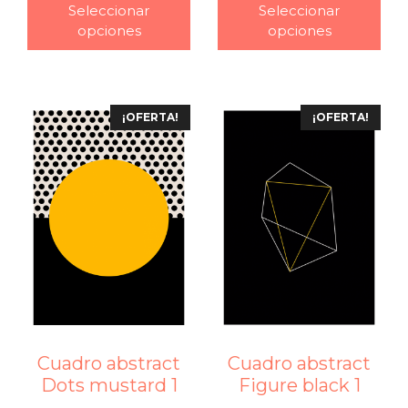
Seleccionar
Seleccionar
opciones
opciones
¡OFERTA!
¡OFERTA!
Cuadro abstract
Cuadro abstract
Dots mustard 1
Figure black 1