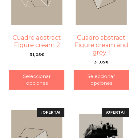
Cuadro abstract
Cuadro abstract
Figure cream 2
Figure cream and
grey 1
31,05
€
–
31,05
€
–
Seleccionar
Seleccionar
opciones
opciones
¡OFERTA!
¡OFERTA!