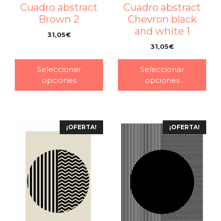
Cuadro abstract
Cuadro abstract
Chevron black
Brown 2
and white 1
31,05
€
–
31,05
€
–
Seleccionar
Seleccionar
opciones
opciones
¡OFERTA!
¡OFERTA!