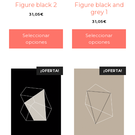
Figure black 2
Figure black and
grey 1
31,05
€
–
31,05
€
–
Seleccionar
Seleccionar
opciones
opciones
¡OFERTA!
¡OFERTA!