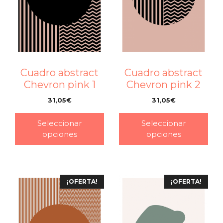
Cuadro abstract
Cuadro abstract
Chevron pink 1
Chevron pink 2
31,05
€
31,05
€
–
–
Seleccionar
Seleccionar
opciones
opciones
¡OFERTA!
¡OFERTA!