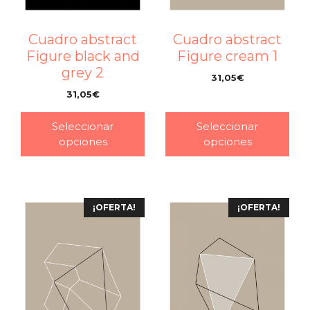
Cuadro abstract
Cuadro abstract
Figure black and
Figure cream 1
grey 2
31,05
€
–
31,05
€
–
Seleccionar
Seleccionar
opciones
opciones
¡OFERTA!
¡OFERTA!