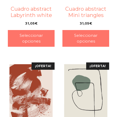
Cuadro abstract
Cuadro abstract
Labyrinth white
Mini triangles
31,05
€
31,05
€
–
–
Seleccionar
Seleccionar
opciones
opciones
¡OFERTA!
¡OFERTA!