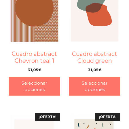
Cuadro abstract
Cuadro abstract
Chevron teal 1
Cloud green
31,05
€
31,05
€
–
–
Seleccionar
Seleccionar
opciones
opciones
¡OFERTA!
¡OFERTA!