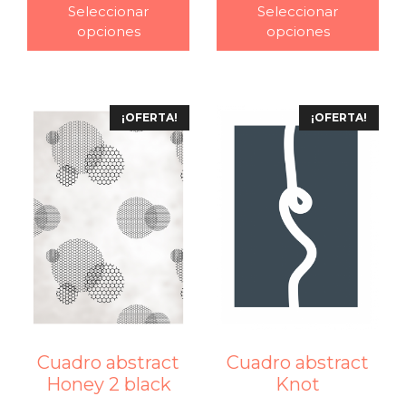
Seleccionar
Seleccionar
opciones
opciones
¡OFERTA!
¡OFERTA!
Cuadro abstract
Cuadro abstract
Honey 2 black
Knot