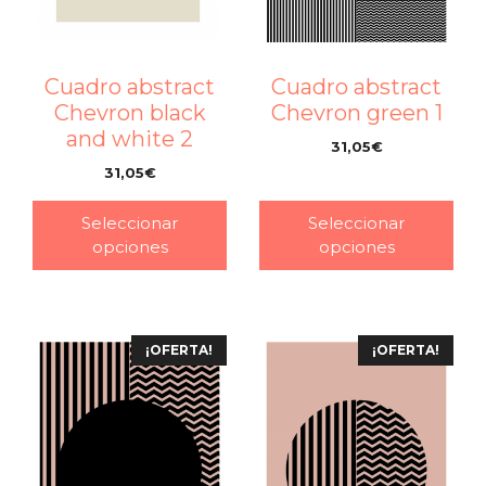
Cuadro abstract
Cuadro abstract
Chevron black
Chevron green 1
and white 2
31,05
€
–
31,05
€
–
Seleccionar
Seleccionar
opciones
opciones
¡OFERTA!
¡OFERTA!