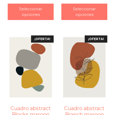
–
–
Seleccionar
Seleccionar
opciones
opciones
¡OFERTA!
¡OFERTA!
Cuadro abstract
Cuadro abstract
Blocks maroon
Branch maroon