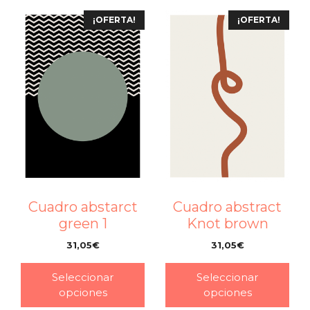
¡OFERTA!
¡OFERTA!
Cuadro abstarct
Cuadro abstract
green 1
Knot brown
31,05
€
31,05
€
–
–
Seleccionar
Seleccionar
opciones
opciones