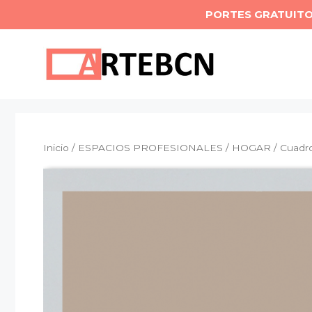
Saltar
PORTES GRATUIT
al
contenido
Inicio
/
ESPACIOS PROFESIONALES
/
HOGAR
/ Cuadro