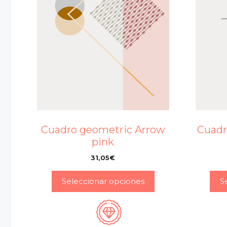
Cuadro geometric Arrow
Cuadr
pink
31,05
€
–
Seleccionar opciones
S