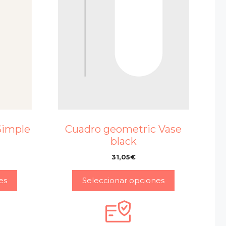
Simple
Cuadro geometric Vase
e
black
31,05
€
–
es
Seleccionar opciones