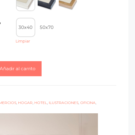
o
30x40
50x70
Limpiar
Añadir al carrito
MERCIOS
,
HOGAR
,
HOTEL
,
ILUSTRACIONES
,
OFICINA
,