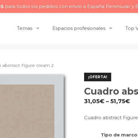
OS
para todos los pedidos con envío a España Peninsular y 
Temas
Espacios profesionales
Top 
 abstract Figure cream 2
¡OFERTA!
Cuadro abs
31,05
€
–
51,75
€
Cuadro abstract Figur
Tipo de marco