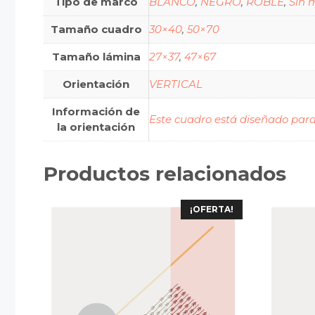
Tipo de marco
BLANCO
,
NEGRO
,
ROBLE
,
Sin 
Tamaño cuadro
30×40
,
50×70
Tamaño lámina
27×37
,
47×67
Orientación
VERTICAL
Información de
Este cuadro está diseñado para 
la orientación
Productos relacionados
¡OFERTA!