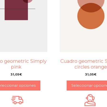
o geometric Simply
Cuadro geometric 
pink
circles orang
31,05
€
31,05
€
–
–
eleccionar opciones
Seleccionar opcion