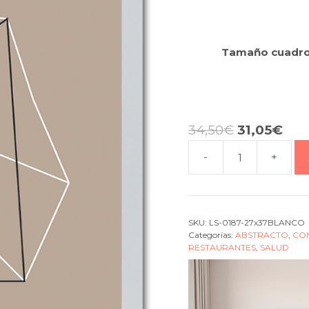
Tamaño cuadr
34,50
€
31,05
€
-
+
Cuadro
abstract
Figure
cream
SKU:
LS-0187-27x37BLANCO
2
Categorías:
ABSTRACTO
,
CO
cantidad
RESTAURANTES
,
SALUD