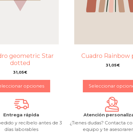
ro geometric Star
Cuadro Rainbow 
dotted
31,05
€
–
31,05
€
–
eleccionar opciones
Seleccionar opcion
Entrega rápida
Atención personaliz
edido y recíbelo antes de 3
¿Tienes dudas? Contacta co
días laborables
equipo y te asesorar