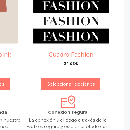
pink
Cuadro Fashion
31,05
€
–
es
Seleccionar opciones
ada
Conexión segura
n nuestro
La conexión y el pago a través de la
emos
web es seguro y está encriptado con