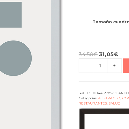
Tamaño cuadr
34,50
€
31,05
€
-
+
Cuadro
geometric
Outlined
squar
SKU:
LS-0044-27x37BLANC
cantidad
Categorías:
ABSTRACTO
,
CO
RESTAURANTES
,
SALUD