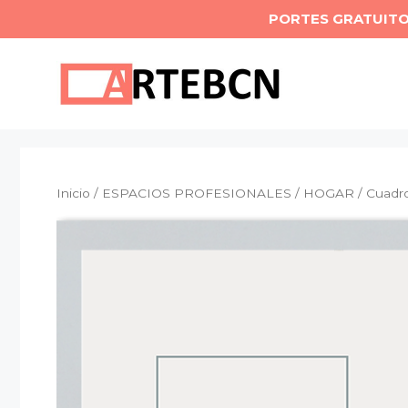
Saltar
PORTES GRATUIT
al
contenido
Inicio
/
ESPACIOS PROFESIONALES
/
HOGAR
/ Cuadr