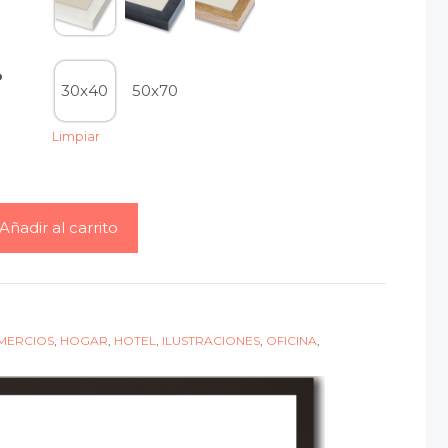
o
30x40
50x70
Limpiar
Añadir al carrito
O
MERCIOS
,
HOGAR
,
HOTEL
,
ILUSTRACIONES
,
OFICINA
,