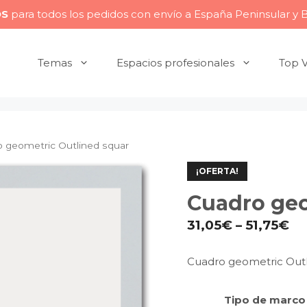
OS
para todos los pedidos con envío a España Peninsular y 
Temas
Espacios profesionales
Top 
o geometric Outlined squar
¡OFERTA!
Cuadro geo
31,05
€
–
51,75
€
Cuadro geometric Outl
Tipo de marco