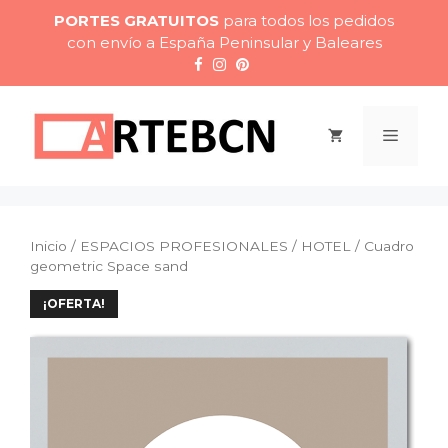
Saltar
PORTES GRATUITOS
para todos los pedidos
al
con envío a España Peninsular y Baleares
contenido
Menú
Inicio
/
ESPACIOS PROFESIONALES
/
HOTEL
/ Cuadro
geometric Space sand
¡OFERTA!