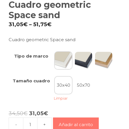
Cuadro geometric
Space sand
31,05
€
–
51,75
€
Cuadro geometric Space sand
Tipo de marco
Tamaño cuadro
30x40
50x70
Limpiar
34,50
€
31,05
€
-
+
Añadir al carrito
Cuadro