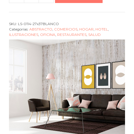
geometric
Space
sand
SKU:
LS-0114-27x37BLANCO
cantidad
Categorías:
ABSTRACTO
,
COMERCIOS
,
HOGAR
,
HOTEL
,
ILUSTRACIONES
,
OFICINA
,
RESTAURANTES
,
SALUD