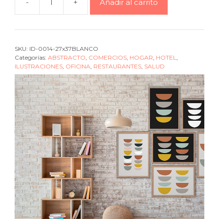
-
+
Añadir al carrito
Cuadro
2
Bowls
black
SKU:
ID-0014-27x37BLANCO
back
Categorías:
ABSTRACTO
,
COMERCIOS
,
HOGAR
,
HOTEL
,
multi
ILUSTRACIONES
,
OFICINA
,
RESTAURANTES
,
SALUD
cantidad