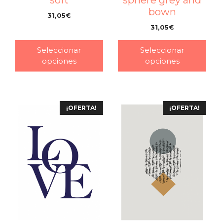
soft
sphere grey and
bown
31,05
€
–
31,05
€
–
Seleccionar
Seleccionar
opciones
opciones
¡OFERTA!
¡OFERTA!