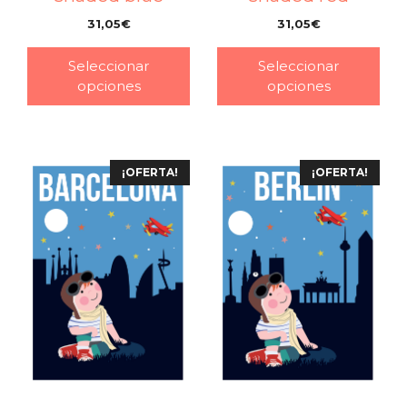
31,05
€
31,05
€
–
–
Seleccionar
Seleccionar
opciones
opciones
¡OFERTA!
¡OFERTA!