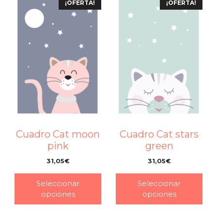
¡OFERTA!
¡OFERTA!
Cuadro Cat moon
Cuadro Cat stars
pink
green
31,05
€
31,05
€
–
–
Seleccionar
Seleccionar
opciones
opciones