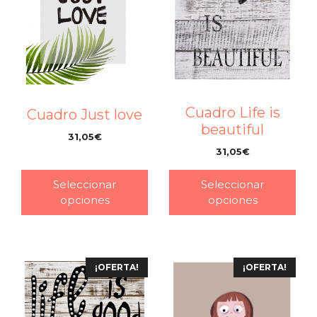
Cuadro Life is
Cuadro Just love
beautiful
31,05
€
–
31,05
€
–
Seleccionar
Seleccionar
opciones
opciones
¡OFERTA!
¡OFERTA!