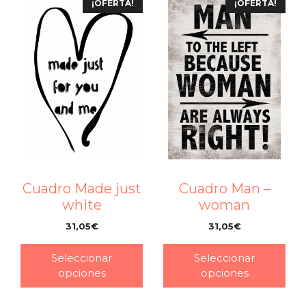
¡OFERTA!
¡OFERTA!
Cuadro Made just
Cuadro Man –
white
woman
31,05
€
31,05
€
–
–
Seleccionar
Seleccionar
opciones
opciones