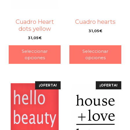
Cuadro Heart
Cuadro hearts
dots yellow
31,05
€
–
31,05
€
–
Seleccionar
Seleccionar
opciones
opciones
¡OFERTA!
¡OFERTA!