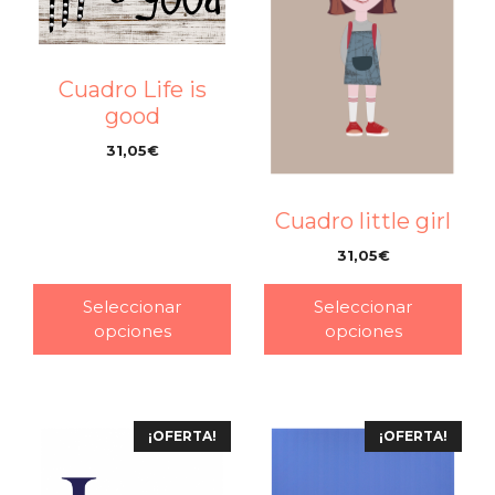
Cuadro Life is
good
31,05
€
–
Cuadro little girl
31,05
€
–
Seleccionar
Seleccionar
opciones
opciones
¡OFERTA!
¡OFERTA!