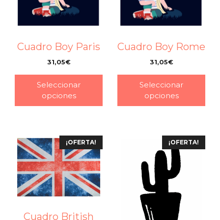
Cuadro Boy Paris
Cuadro Boy Rome
31,05
€
31,05
€
–
–
Seleccionar
Seleccionar
opciones
opciones
¡OFERTA!
¡OFERTA!
Cuadro British