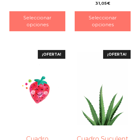
–
31,05
€
–
Seleccionar
Seleccionar
opciones
opciones
¡OFERTA!
¡OFERTA!
Cuadro Suculent
Cuadro