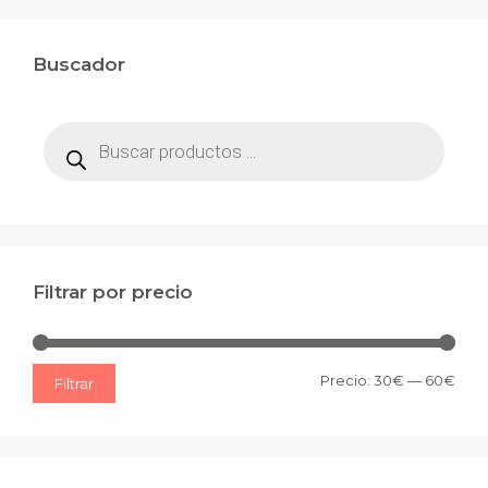
Buscador
Búsqueda
de
productos
Filtrar por precio
Prec
Prec
Precio:
30€
—
60€
Filtrar
mín
máx