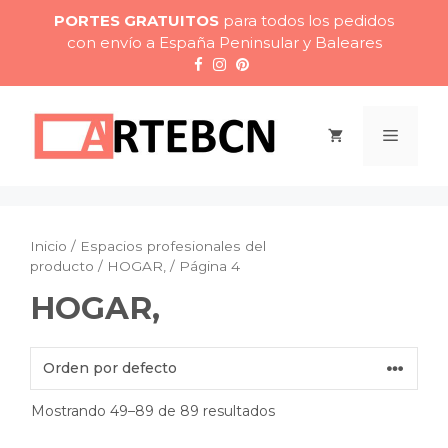
Saltar
PORTES GRATUITOS
para todos los pedidos
al
con envío a España Peninsular y Baleares
contenido
Menú
Inicio
/ Espacios profesionales del
producto /
HOGAR,
/ Página 4
HOGAR,
Mostrando 49–89 de 89 resultados