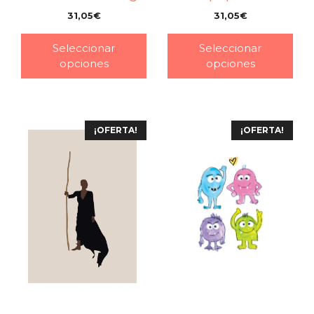
31,05
€
31,05
€
–
–
Seleccionar
Seleccionar
opciones
opciones
¡OFERTA!
¡OFERTA!