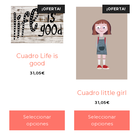
¡OFERTA!
¡OFERTA!
Cuadro Life is
good
31,05
€
–
Cuadro little girl
31,05
€
–
Seleccionar
Seleccionar
opciones
opciones