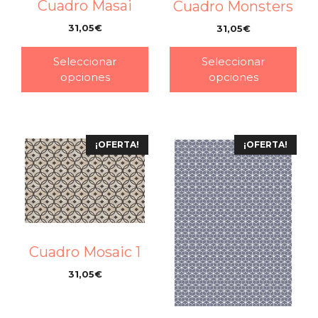
Cuadro Masai
Cuadro Monsters
31,05
€
31,05
€
–
–
Seleccionar
Seleccionar
opciones
opciones
¡OFERTA!
¡OFERTA!
Cuadro Mosaic 1
31,05
€
–