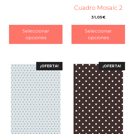
Cuadro Mosaic 2
31,05
€
–
Seleccionar
Seleccionar
opciones
opciones
¡OFERTA!
¡OFERTA!