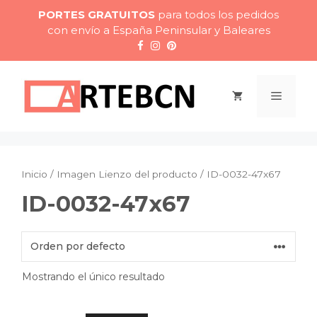
Saltar
PORTES GRATUITOS
para todos los pedidos
al
con envío a España Peninsular y Baleares
contenido
Menú
Inicio
/ Imagen Lienzo del producto / ID-0032-47x67
ID-0032-47x67
Mostrando el único resultado