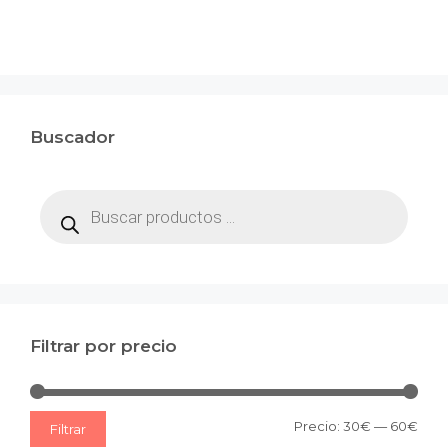
Buscador
Búsqueda
de
productos
Filtrar por precio
Prec
Prec
Precio:
30€
—
60€
Filtrar