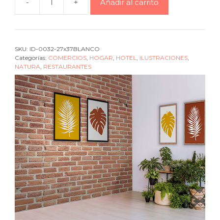
-
+
Añadir al carrito
Cuadro
Palm
leaf
mustard
SKU:
ID-0032-27x37BLANCO
back
Categorías:
COMERCIOS
,
HOGAR
,
HOTEL
,
ILUSTRACIONES
,
light
NATURA
,
RESTAURANTES
grey
cantidad