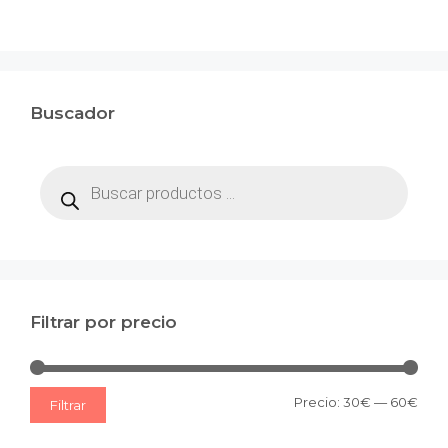
Buscador
Búsqueda
de
productos
Filtrar por precio
Prec
Prec
Precio:
30€
—
60€
Filtrar
mín
máx