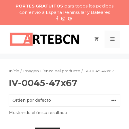
Saltar
PORTES GRATUITOS
para todos los pedidos
al
con envío a España Peninsular y Baleares
contenido
Menú
Inicio
/ Imagen Lienzo del producto / IV-0045-47x67
IV-0045-47x67
Mostrando el único resultado