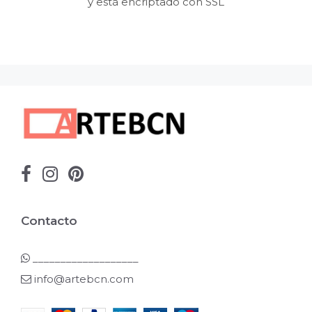
y está encriptado con SSL
Contacto
___________________
info@artebcn.com