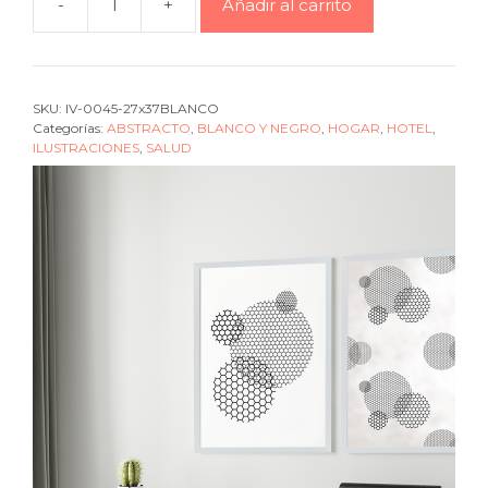
-
+
Añadir al carrito
Cuadro
abstract
Honey
1
SKU:
IV-0045-27x37BLANCO
black
Categorías:
ABSTRACTO
,
BLANCO Y NEGRO
,
HOGAR
,
HOTEL
,
cantidad
ILUSTRACIONES
,
SALUD