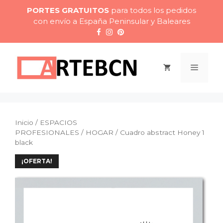
Saltar
PORTES GRATUITOS
para todos los pedidos
al
con envío a España Peninsular y Baleares
contenido
Menú
Inicio
/
ESPACIOS
PROFESIONALES
/
HOGAR
/ Cuadro abstract Honey 1
black
¡OFERTA!