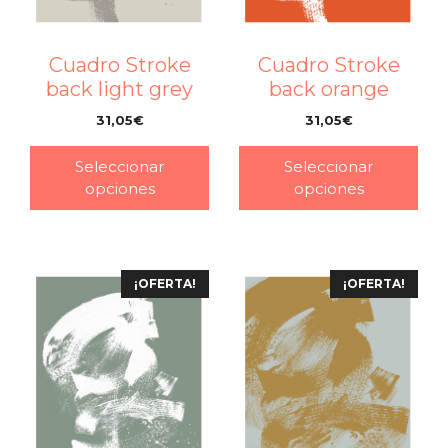
Cuadro Stroke
Cuadro Stroke
back light grey
back orange
31,05
€
31,05
€
–
–
Seleccionar
Seleccionar
opciones
opciones
¡OFERTA!
¡OFERTA!