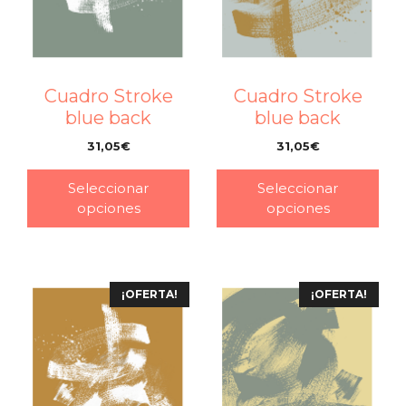
Cuadro Stroke
Cuadro Stroke
blue back
blue back
31,05
€
31,05
€
–
–
Seleccionar
Seleccionar
opciones
opciones
¡OFERTA!
¡OFERTA!