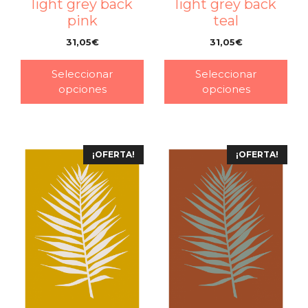
light grey back
light grey back
pink
teal
31,05
€
31,05
€
–
–
Seleccionar
Seleccionar
opciones
opciones
¡OFERTA!
¡OFERTA!