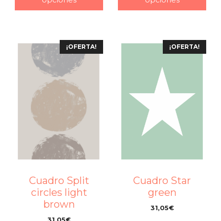
¡OFERTA!
¡OFERTA!
Cuadro Star
Cuadro Split
green
circles light
brown
31,05
€
–
31,05
€