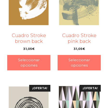
Cuadro Stroke
Cuadro Stroke
brown back
pink back
31,05
€
31,05
€
–
–
Seleccionar
Seleccionar
opciones
opciones
¡OFERTA!
¡OFERTA!