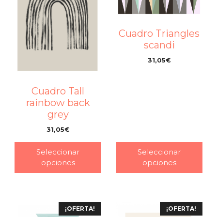
Cuadro Triangles
scandi
31,05
€
–
Cuadro Tall
rainbow back
grey
31,05
€
–
Seleccionar
Seleccionar
opciones
opciones
¡OFERTA!
¡OFERTA!