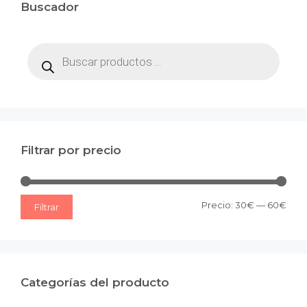
Buscador
Búsqueda
de
productos
Filtrar por precio
Prec
Prec
Precio:
30€
—
60€
Filtrar
mín
máx
Categorías del producto