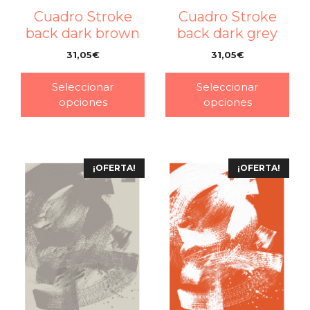
Cuadro Stroke
Cuadro Stroke
back dark brown
back dark grey
31,05
€
31,05
€
–
–
Seleccionar
Seleccionar
opciones
opciones
¡OFERTA!
¡OFERTA!