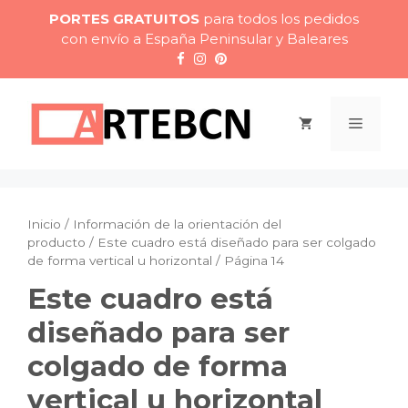
Saltar
PORTES GRATUITOS
para todos los pedidos
al
con envío a España Peninsular y Baleares
contenido
Menú
Inicio
/ Información de la orientación del
producto /
Este cuadro está diseñado para ser colgado
de forma vertical u horizontal
/ Página 14
Este cuadro está
diseñado para ser
colgado de forma
vertical u horizontal