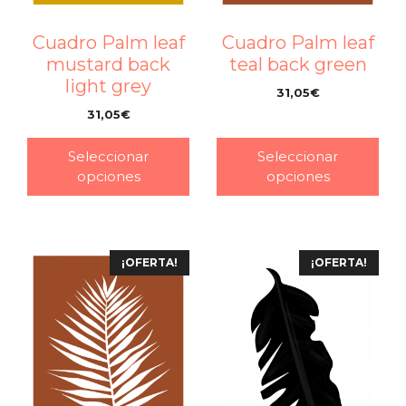
Cuadro Palm leaf
Cuadro Palm leaf
mustard back
teal back green
light grey
31,05
€
–
31,05
€
–
Seleccionar
Seleccionar
opciones
opciones
¡OFERTA!
¡OFERTA!