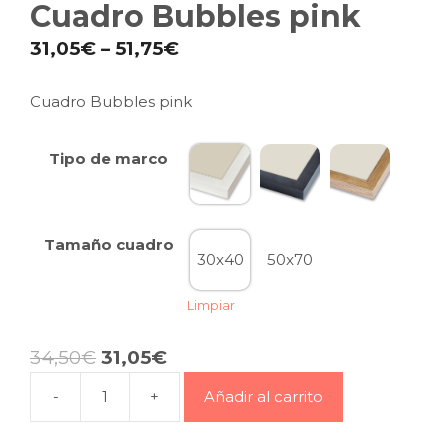
Cuadro Bubbles pink
31,05
€
–
51,75
€
Cuadro Bubbles pink
Tipo de marco
Tamaño cuadro
30x40
50x70
Limpiar
34,50
€
31,05
€
-
+
Añadir al carrito
Cuadro
Bubbles