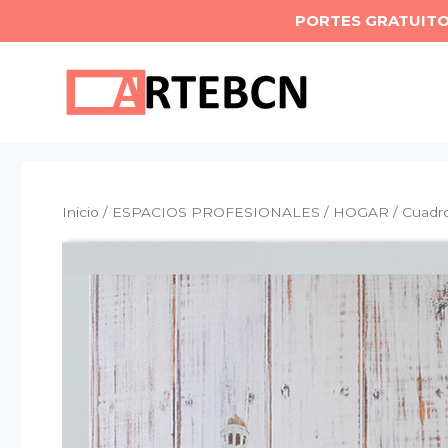
Saltar
PORTES GRATUIT
al
contenido
Inicio
/
ESPACIOS PROFESIONALES
/
HOGAR
/ Cuadro