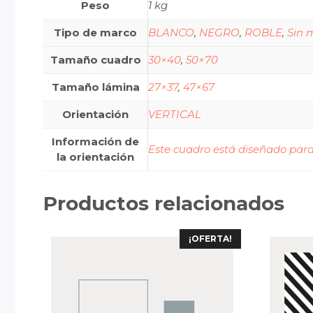
Peso
1 kg
Tipo de marco
BLANCO
,
NEGRO
,
ROBLE
,
Sin 
Tamaño cuadro
30×40
,
50×70
Tamaño lámina
27×37
,
47×67
Orientación
VERTICAL
Información de
Este cuadro está diseñado para
la orientación
Productos relacionados
¡OFERTA!