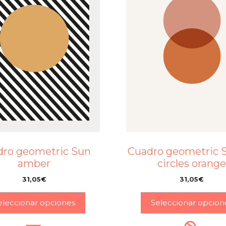
dro geometric Sun
Cuadro geometric 
amber
circles orang
31,05
€
31,05
€
–
–
eleccionar opciones
Seleccionar opcion