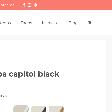
Baleares
Ventas
Todos
Inspírate
Blog
a capitol black
lack