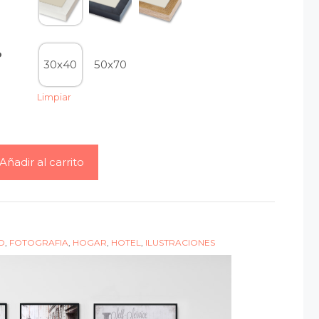
o
30x40
50x70
Limpiar
Añadir al carrito
O
,
FOTOGRAFIA
,
HOGAR
,
HOTEL
,
ILUSTRACIONES