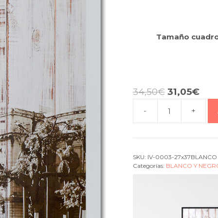
Tamaño cuadr
34,50
€
31,05
€
-
+
Cuadro
Cuba
capitol
black
SKU:
IV-0003-27x37BLANCO
cantidad
Categorías:
BLANCO Y NEGR