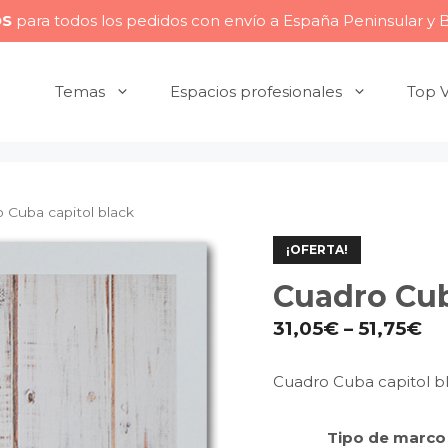
OS
para todos los pedidos con envío a España Peninsular y 
Temas
Espacios profesionales
Top 
 Cuba capitol black
¡OFERTA!
Cuadro Cub
31,05
€
–
51,75
€
Cuadro Cuba capitol b
Tipo de marco