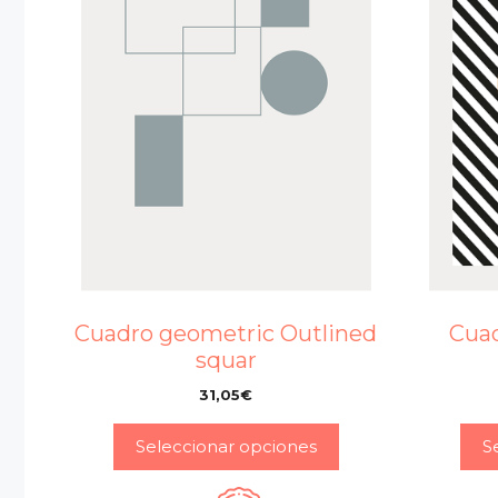
Cuadro geometric Outlined
Cua
squar
31,05
€
–
Seleccionar opciones
S