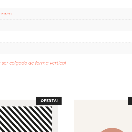
marco
 ser colgado de forma vertical
¡OFERTA!