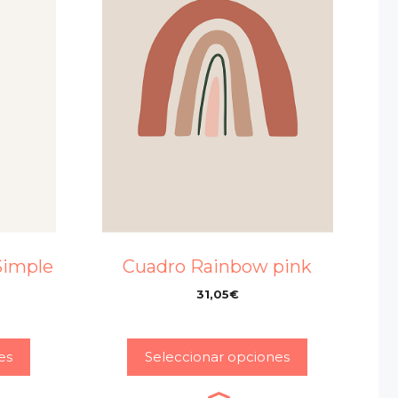
Simple
Cuadro Rainbow pink
e
31,05
€
–
es
Seleccionar opciones