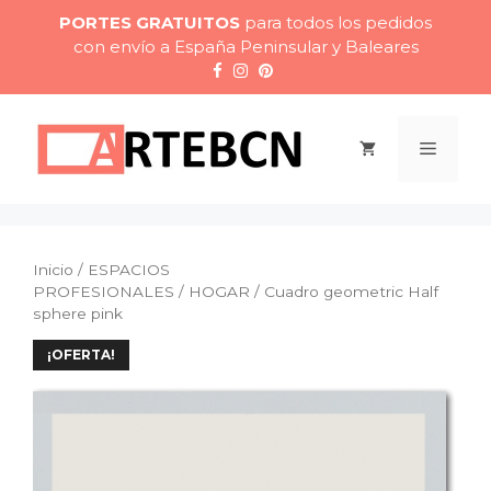
Saltar
PORTES GRATUITOS
para todos los pedidos
al
con envío a España Peninsular y Baleares
contenido
Menú
Inicio
/
ESPACIOS
PROFESIONALES
/
HOGAR
/ Cuadro geometric Half
sphere pink
¡OFERTA!