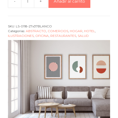
-
+
Añadir al carrito
Cuadro
geometric
Half
sphere
SKU:
LS-0118-27x37BLANCO
pink
Categorías:
ABSTRACTO
,
COMERCIOS
,
HOGAR
,
HOTEL
,
cantidad
ILUSTRACIONES
,
OFICINA
,
RESTAURANTES
,
SALUD